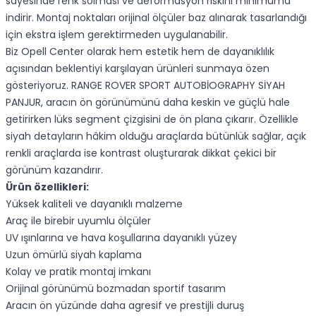
sayesinde renk solması ve deformasyon riskini minimuma
indirir. Montaj noktaları orijinal ölçüler baz alınarak tasarlandığı
için ekstra işlem gerektirmeden uygulanabilir.
Biz Opell Center olarak hem estetik hem de dayanıklılık
açısından beklentiyi karşılayan ürünleri sunmaya özen
gösteriyoruz. RANGE ROVER SPORT AUTOBİOGRAPHY SİYAH
PANJUR, aracın ön görünümünü daha keskin ve güçlü hale
getirirken lüks segment çizgisini de ön plana çıkarır. Özellikle
siyah detayların hâkim olduğu araçlarda bütünlük sağlar, açık
renkli araçlarda ise kontrast oluşturarak dikkat çekici bir
görünüm kazandırır.
Ürün özellikleri:
Yüksek kaliteli ve dayanıklı malzeme
Araç ile birebir uyumlu ölçüler
UV ışınlarına ve hava koşullarına dayanıklı yüzey
Uzun ömürlü siyah kaplama
Kolay ve pratik montaj imkanı
Orijinal görünümü bozmadan sportif tasarım
Aracın ön yüzünde daha agresif ve prestijli duruş