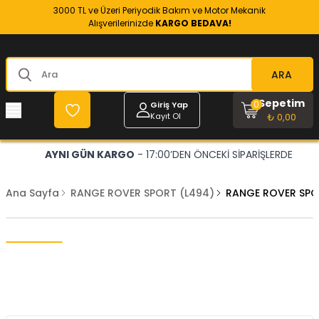
3000 TL ve Üzeri Periyodik Bakım ve Motor Mekanik
Alışverilerinizde
KARGO BEDAVA!
ARA
Sepetim
0
Giriş Yap
Kayıt Ol
₺ 0,00
AYNI GÜN KARGO
- 17:00’DEN ÖNCEKİ SİPARİŞLERDE
Ana Sayfa
RANGE ROVER SPORT (L494)
RANGE ROVER SPO