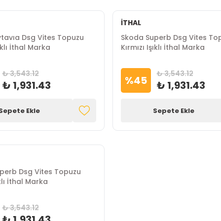
İTHAL
tavıa Dsg Vites Topuzu
Skoda Superb Dsg Vites To
ıklı İthal Marka
Kırmızı Işıklı İthal Marka
₺ 3,543.12
₺ 3,543.12
%
45
₺ 1,931.43
₺ 1,931.43
Sepete Ekle
Sepete Ekle
perb Dsg Vites Topuzu
klı İthal Marka
₺ 3,543.12
₺ 1,931.43