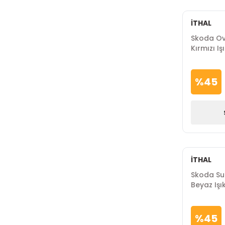
İTHAL
Skoda Ov
Kırmızı Iş
%
45
İTHAL
Skoda Su
Beyaz Işı
%
45