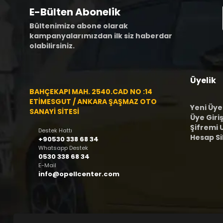
E-Bülten Abonelik
Bültenimize abone olarak
kampanyalarımızdan ilk siz haberdar
olabilirsiniz.
Üyelik
BAHÇEKAPI MAH. 2540.CAD NO :14
ETİMESGUT / ANKARA ŞAŞMAZ OTO
Yeni Üye
SANAYİ SİTESİ
Üye Giriş
Şifremi
Destek Hattı
Hesap S
+90530 338 68 34
Whatsapp Destek
0530 338 68 34
E-Mail
info@opellcenter.com