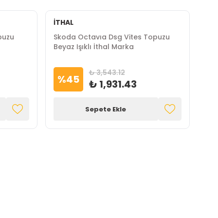
İTHAL
puzu
Skoda Octavıa Dsg Vites Topuzu
Beyaz Işıklı İthal Marka
₺ 3,543.12
%
45
₺ 1,931.43
Sepete Ekle