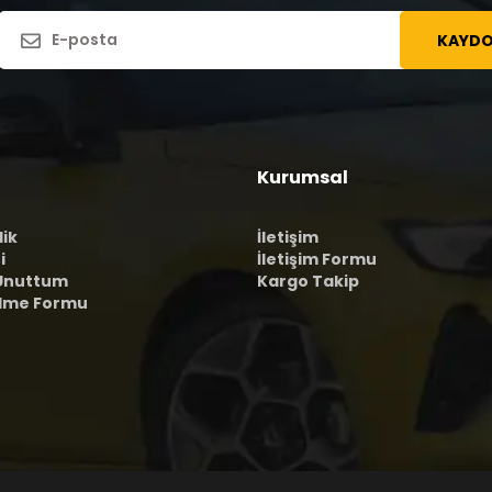
KAYDO
Kurumsal
lik
İletişim
i
İletişim Formu
 Unuttum
Kargo Takip
ilme Formu