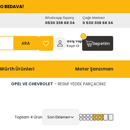
O BEDAVA!
Whatsapp Sipariş
Çağrı Merkezi
0530 338 68 34
0 530 338 68 34
0
Giriş Yap
ARA
Sepetim
Kayıt Ol
Würth Ürünleri
Motor Şanzıman
OPEL VE CHEVROLET
- RESMİ YEDEK PARÇACINIZ
Toplam 4 Ürün
Son Eklenen