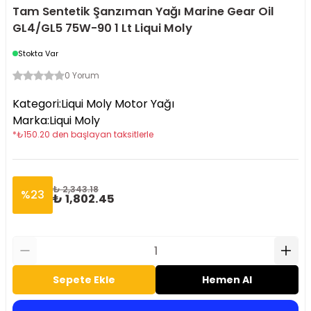
Tam Sentetik Şanzıman Yağı Marine Gear Oil
GL4/GL5 75W-90 1 Lt Liqui Moly
Stokta Var
0 Yorum
Kategori
:
Liqui Moly Motor Yağı
Marka
:
Liqui Moly
*
₺
150.20
den başlayan taksitlerle
₺ 2,343.18
%
23
₺ 1,802.45
Sepete Ekle
Hemen Al