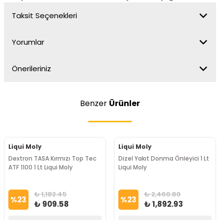
Taksit Seçenekleri
Yorumlar
Önerileriniz
Benzer
Ürünler
Liqui Moly
Liqui Moly
Dextron TASA Kırmızı Top Tec
Dizel Yakıt Donma Önleyici 1 Lt
ATF 1100 1 Lt Liqui Moly
Liqui Moly
₺ 1,182.45
₺ 2,460.80
%
23
%
23
₺ 909.58
₺ 1,892.93