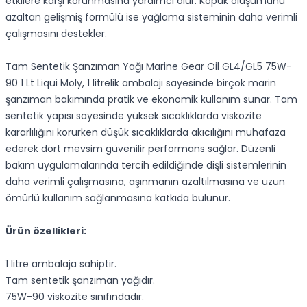
etkilere karşı korunmasına yardımcı olur. Köpük oluşumunu
azaltan gelişmiş formülü ise yağlama sisteminin daha verimli
çalışmasını destekler.
Tam Sentetik Şanzıman Yağı Marine Gear Oil GL4/GL5 75W-
90 1 Lt Liqui Moly, 1 litrelik ambalajı sayesinde birçok marin
şanzıman bakımında pratik ve ekonomik kullanım sunar. Tam
sentetik yapısı sayesinde yüksek sıcaklıklarda viskozite
kararlılığını korurken düşük sıcaklıklarda akıcılığını muhafaza
ederek dört mevsim güvenilir performans sağlar. Düzenli
bakım uygulamalarında tercih edildiğinde dişli sistemlerinin
daha verimli çalışmasına, aşınmanın azaltılmasına ve uzun
ömürlü kullanım sağlanmasına katkıda bulunur.
Ürün özellikleri:
1 litre ambalaja sahiptir.
Tam sentetik şanzıman yağıdır.
75W-90 viskozite sınıfındadır.