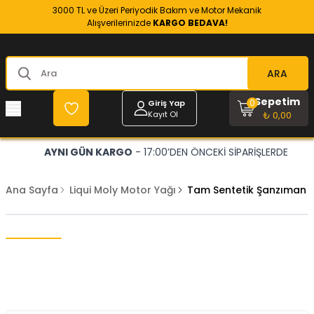
3000 TL ve Üzeri Periyodik Bakım ve Motor Mekanik
Alışverilerinizde
KARGO BEDAVA!
ARA
Sepetim
0
Giriş Yap
Kayıt Ol
₺ 0,00
AYNI GÜN KARGO
- 17:00’DEN ÖNCEKİ SİPARİŞLERDE
Ana Sayfa
Liqui Moly Motor Yağı
Tam Sentetik Şanzıman Ya