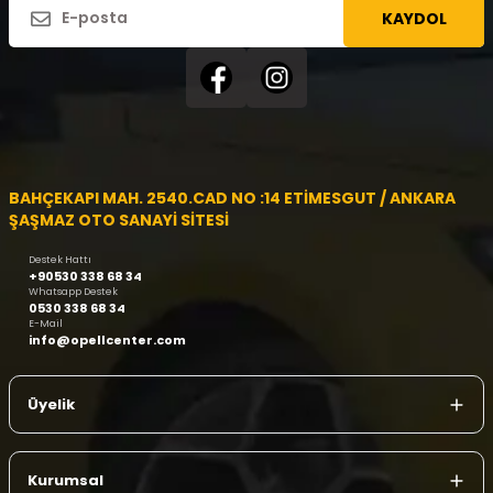
KAYDOL
BAHÇEKAPI MAH. 2540.CAD NO :14 ETİMESGUT / ANKARA
ŞAŞMAZ OTO SANAYİ SİTESİ
Destek Hattı
+90530 338 68 34
Whatsapp Destek
0530 338 68 34
E-Mail
info@opellcenter.com
Üyelik
Kurumsal