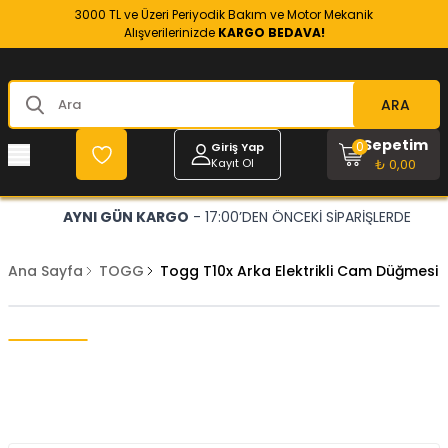
3000 TL ve Üzeri Periyodik Bakım ve Motor Mekanik
Alışverilerinizde
KARGO BEDAVA!
ARA
Sepetim
0
Giriş Yap
Kayıt Ol
₺ 0,00
AYNI GÜN KARGO
- 17:00’DEN ÖNCEKİ SİPARİŞLERDE
Ana Sayfa
TOGG
Togg T10x Arka Elektrikli Cam Düğmesi