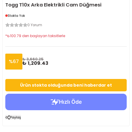
Togg T10x Arka Elektrikli Cam Düğmesi
Stokta Yok
0 Yorum
*
₺
100.79
den başlayan taksitlerle
₺ 3,660.25
%
67
₺ 1,209.43
Ürün stokta olduğunda beni haberdar et
Paylaş