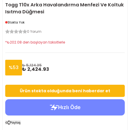
Togg T10x Arka Havalandırma Menfezi Ve Koltuk
Isıtma Düğmesi
Stokta Yok
0 Yorum
*
₺
202.08
den başlayan taksitlerle
₺ 5,124.35
%
53
₺ 2,424.93
Ürün stokta olduğunda beni haberdar et
Paylaş