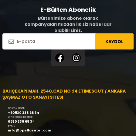
E-Bülten Abonelik
Bültenimize abone olarak
kampanyalarımızdan ilk siz haberdar
olabilirsiniz.
KAYDOL
BAHÇEKAPI MAH. 2540.CAD NO :14 ETİMESGUT / ANKARA
ŞAŞMAZ OTO SANAYİ SİTESİ
Destek Hattı
+90530 338 68 34
Whatsapp Destek
0530 338 68 34
E-Mail
info@opellcenter.com