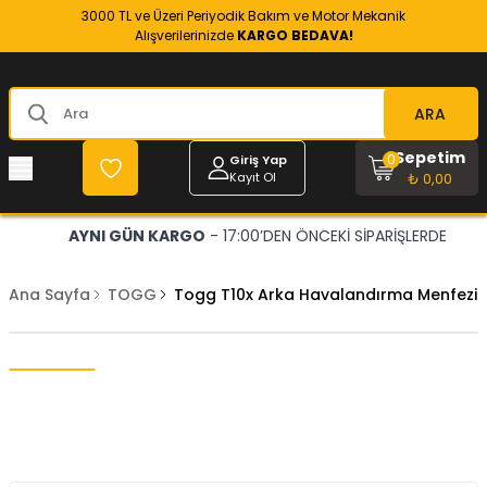
3000 TL ve Üzeri Periyodik Bakım ve Motor Mekanik
Alışverilerinizde
KARGO BEDAVA!
ARA
Sepetim
0
Giriş Yap
Kayıt Ol
₺ 0,00
AYNI GÜN KARGO
- 17:00’DEN ÖNCEKİ SİPARİŞLERDE
Ana Sayfa
TOGG
Togg T10x Arka Havalandırma Menfezi 