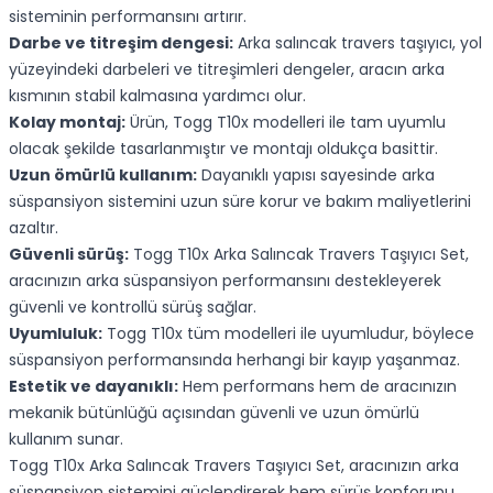
sisteminin performansını artırır.
Darbe ve titreşim dengesi:
Arka salıncak travers taşıyıcı, yol
yüzeyindeki darbeleri ve titreşimleri dengeler, aracın arka
kısmının stabil kalmasına yardımcı olur.
Kolay montaj:
Ürün, Togg T10x modelleri ile tam uyumlu
olacak şekilde tasarlanmıştır ve montajı oldukça basittir.
Uzun ömürlü kullanım:
Dayanıklı yapısı sayesinde arka
süspansiyon sistemini uzun süre korur ve bakım maliyetlerini
azaltır.
Güvenli sürüş:
Togg T10x Arka Salıncak Travers Taşıyıcı Set,
aracınızın arka süspansiyon performansını destekleyerek
güvenli ve kontrollü sürüş sağlar.
Uyumluluk:
Togg T10x tüm modelleri ile uyumludur, böylece
süspansiyon performansında herhangi bir kayıp yaşanmaz.
Estetik ve dayanıklı:
Hem performans hem de aracınızın
mekanik bütünlüğü açısından güvenli ve uzun ömürlü
kullanım sunar.
Togg T10x Arka Salıncak Travers Taşıyıcı Set, aracınızın arka
süspansiyon sistemini güçlendirerek hem sürüş konforunu