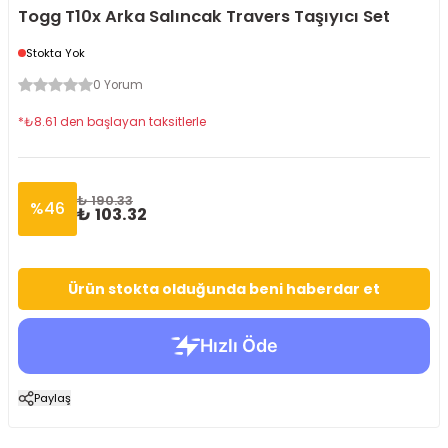
Togg T10x Arka Salıncak Travers Taşıyıcı Set
Stokta Yok
0 Yorum
*
₺
8.61
den başlayan taksitlerle
₺ 190.33
%
46
₺ 103.32
Ürün stokta olduğunda beni haberdar et
Paylaş