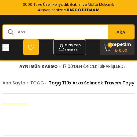
3000 TL ve Üzeri Periyodik Bakım ve Motor Mekanik
Alışverilerinizde
KARGO BEDAVA!
ARA
Sepetim
0
Giriş Yap
Kayıt Ol
₺ 0,00
AYNI GÜN KARGO
- 17:00’DEN ÖNCEKİ SİPARİŞLERDE
Ana Sayfa
TOGG
Togg T10x Arka Salıncak Travers Taşıyıc