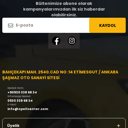
Bültenimize abone olarak
kampanyalarımızdan ilk siz haberdar
olabilirsiniz.
KAYDOL
BAHÇEKAPI MAH. 2540.CAD NO :14 ETİMESGUT / ANKARA
ŞAŞMAZ OTO SANAYİ SİTESİ
Destek Hattı
+90530 338 68 34
Whatsapp Destek
0530 338 68 34
E-Mail
info@opellcenter.com
Üyelik