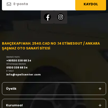
KAYDOL
BAHÇEKAPI MAH. 2540.CAD NO :14 ETİMESGUT / ANKARA
ŞAŞMAZ OTO SANAYİ SİTESİ
Destek Hattı
+90530 338 68 34
Whatsapp Destek
0530 338 68 34
E-Mail
info@opellcenter.com
Üyelik
Kurumsal