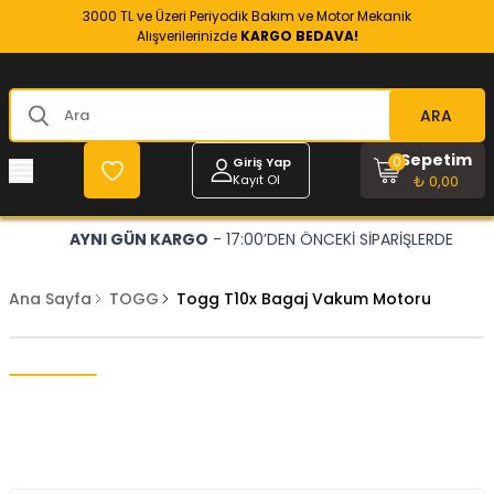
3000 TL ve Üzeri Periyodik Bakım ve Motor Mekanik
Alışverilerinizde
KARGO BEDAVA!
ARA
Sepetim
0
Giriş Yap
Kayıt Ol
₺ 0,00
AYNI GÜN KARGO
- 17:00’DEN ÖNCEKİ SİPARİŞLERDE
Ana Sayfa
TOGG
Togg T10x Bagaj Vakum Motoru