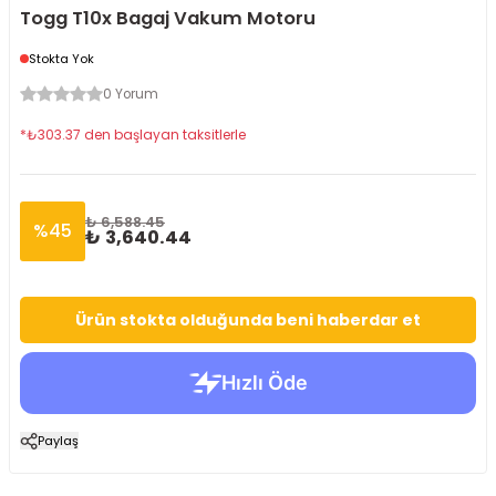
Togg T10x Bagaj Vakum Motoru
Stokta Yok
0 Yorum
*
₺
303.37
den başlayan taksitlerle
₺ 6,588.45
%
45
₺ 3,640.44
Ürün stokta olduğunda beni haberdar et
Paylaş