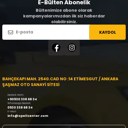
E-Bülten Abonelik
Bültenimize abone olarak
kampanyalarımızdan ilk siz haberdar
olabilirsiniz.
KAYDOL
BAHÇEKAPI MAH. 2540.CAD NO :14 ETİMESGUT / ANKARA
ŞAŞMAZ OTO SANAYİ SİTESİ
Destek Hattı
+90530 338 68 34
Whatsapp Destek
0530 338 68 34
E-Mail
info@opellcenter.com