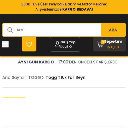
3000 TL ve Üzeri Periyodik Bakım ve Motor Mekanik
Alışverilerinizde
KARGO BEDAVA!
ARA
Sepetim
0
Giriş Yap
Kayıt Ol
₺ 0,00
AYNI GÜN KARGO
- 17:00’DEN ÖNCEKİ SİPARİŞLERDE
Ana Sayfa
TOGG
Togg T10x Far Beyni