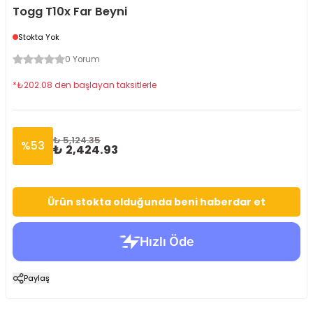
Togg T10x Far Beyni
Stokta Yok
0 Yorum
*
₺
202.08
den başlayan taksitlerle
₺ 5,124.35
%
53
₺ 2,424.93
Ürün stokta olduğunda beni haberdar et
Paylaş