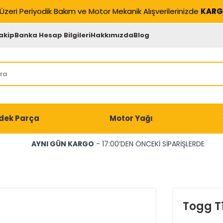
Üzeri Periyodik Bakım ve Motor Mekanik Alışverilerinizde
KARG
akip
Banka Hesap Bilgileri
Hakkımızda
Blog
dek Parça
Motor Yağı
AYNI GÜN KARGO
- 17:00’DEN ÖNCEKİ SİPARİŞLERDE
Togg T