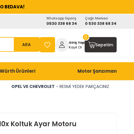
O BEDAVA!
Whatsapp Sipariş
Çağrı Merkezi
0530 338 68 34
0 530 338 68 34
0
Giriş Yap
ARA
Sepetim
Kayıt Ol
Würth Ürünleri
Motor Şanzıman
OPEL VE CHEVROLET
- RESMİ YEDEK PARÇACINIZ
10x Koltuk Ayar Motoru