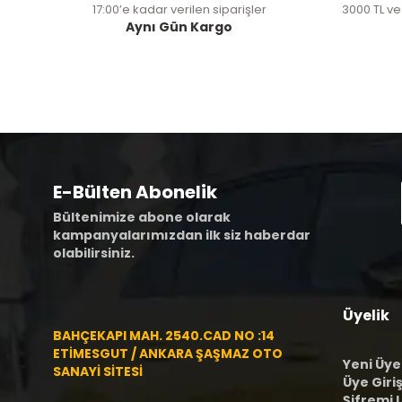
17:00’e kadar verilen siparişler
3000 TL ve
Aynı Gün Kargo
E-Bülten Abonelik
Bültenimize abone olarak
kampanyalarımızdan ilk siz haberdar
olabilirsiniz.
Üyelik
BAHÇEKAPI MAH. 2540.CAD NO :14
ETİMESGUT / ANKARA ŞAŞMAZ OTO
Yeni Üye
SANAYİ SİTESİ
Üye Giriş
Şifremi