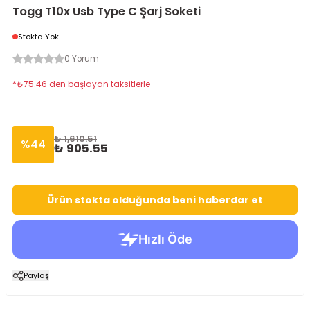
Togg T10x Usb Type C Şarj Soketi
Stokta Yok
0 Yorum
*
₺
75.46
den başlayan taksitlerle
₺ 1,610.51
%
44
₺ 905.55
Ürün stokta olduğunda beni haberdar et
Paylaş