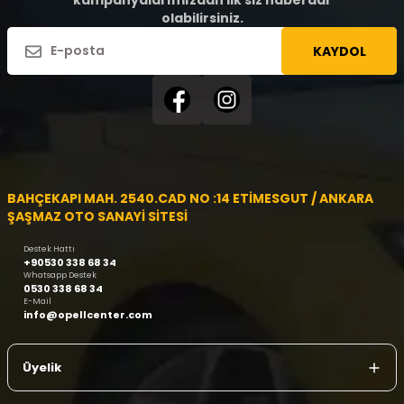
kampanyalarımızdan ilk siz haberdar
olabilirsiniz.
KAYDOL
BAHÇEKAPI MAH. 2540.CAD NO :14 ETİMESGUT / ANKARA
ŞAŞMAZ OTO SANAYİ SİTESİ
Destek Hattı
+90530 338 68 34
Whatsapp Destek
0530 338 68 34
E-Mail
info@opellcenter.com
Üyelik