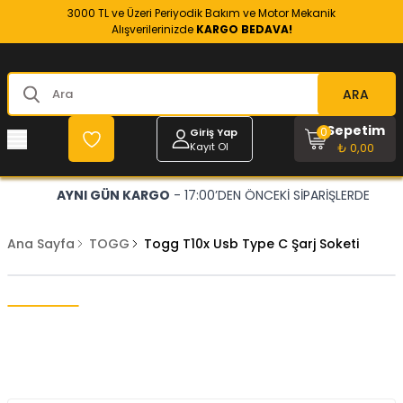
3000 TL ve Üzeri Periyodik Bakım ve Motor Mekanik
Alışverilerinizde
KARGO BEDAVA!
ARA
Sepetim
0
Giriş Yap
Kayıt Ol
₺ 0,00
AYNI GÜN KARGO
- 17:00’DEN ÖNCEKİ SİPARİŞLERDE
Ana Sayfa
TOGG
Togg T10x Usb Type C Şarj Soketi