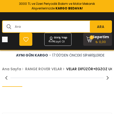
3000 TL ve Üzeri Periyodik Bakım ve Motor Mekanik
Alışverilerinizde
KARGO BEDAVA!
ARA
Sepetim
0
Giriş Yap
Kayıt Ol
₺ 0,00
AYNI GÜN KARGO
- 17:00’DEN ÖNCEKİ SİPARİŞLERDE
Ana Sayfa
RANGE ROVER VELAR
VELAR DİFÜZÖR+EGZOZ U