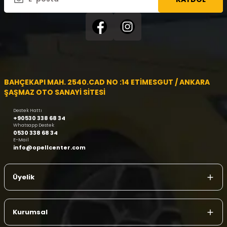
BAHÇEKAPI MAH. 2540.CAD NO :14 ETİMESGUT / ANKARA
ŞAŞMAZ OTO SANAYİ SİTESİ
Destek Hattı
+90530 338 68 34
Whatsapp Destek
0530 338 68 34
E-Mail
info@opellcenter.com
Üyelik
Kurumsal