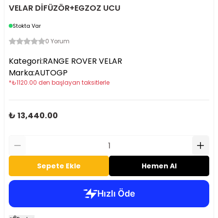
VELAR DİFÜZÖR+EGZOZ UCU
Stokta Var
0 Yorum
Kategori
:
RANGE ROVER VELAR
Marka
:
AUTOGP
*
₺
1120.00
den başlayan taksitlerle
₺ 13,440.00
Sepete Ekle
Hemen Al