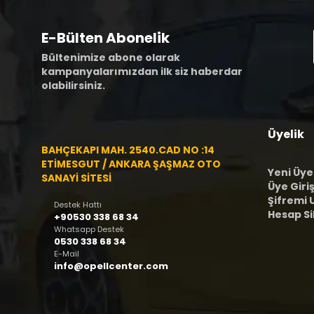
E-Bülten Abonelik
Bültenimize abone olarak
kampanyalarımızdan ilk siz haberdar
olabilirsiniz.
Üyelik
BAHÇEKAPI MAH. 2540.CAD NO :14
ETİMESGUT / ANKARA ŞAŞMAZ OTO
Yeni Üye
SANAYİ SİTESİ
Üye Giriş
Şifremi
Destek Hattı
Hesap S
+90530 338 68 34
Whatsapp Destek
0530 338 68 34
E-Mail
info@opellcenter.com