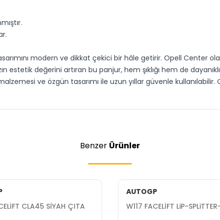
mıştır.
r.
rımını modern ve dikkat çekici bir hâle getirir. Opell Center olar
n estetik değerini artıran bu panjur, hem şıklığı hem de dayanıklıl
alzemesi ve özgün tasarımı ile uzun yıllar güvenle kullanılabilir. 
Benzer
Ürünler
P
AUTOGP
CELİFT CLA45 SİYAH ÇITA
W117 FACELİFT LiP-SPLiTTE