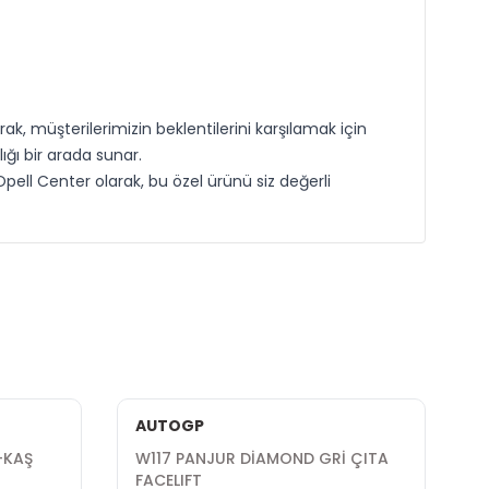
ak, müşterilerimizin beklentilerini karşılamak için
ığı bir arada sunar.
Opell Center olarak, bu özel ürünü siz değerli
AUTOGP
R-KAŞ
W117 PANJUR DİAMOND GRİ ÇITA
W
FACELIFT