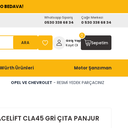
O BEDAVA!
Whatsapp Sipariş
Çağrı Merkezi
0530 338 68 34
0 530 338 68 34
0
Giriş Yap
ARA
Sepetim
Kayıt Ol
Würth Ürünleri
Motor Şanzıman
OPEL VE CHEVROLET
- RESMİ YEDEK PARÇACINIZ
ACELİFT CLA45 GRİ ÇITA PANJUR