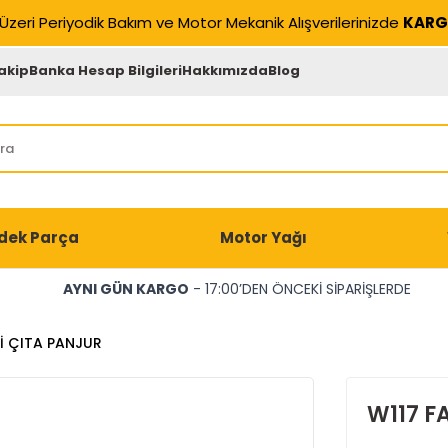
Üzeri Periyodik Bakım ve Motor Mekanik Alışverilerinizde
KARG
akip
Banka Hesap Bilgileri
Hakkımızda
Blog
dek Parça
Motor Yağı
AYNI GÜN KARGO
- 17:00’DEN ÖNCEKİ SİPARİŞLERDE
İ ÇITA PANJUR
W117 F