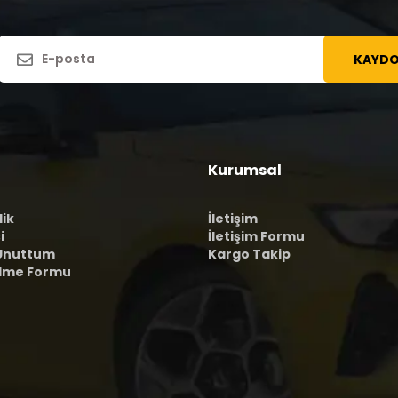
KAYDO
Kurumsal
lik
İletişim
i
İletişim Formu
 Unuttum
Kargo Takip
ilme Formu