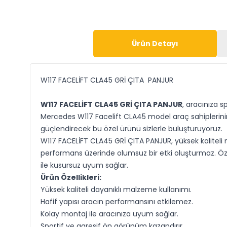
Ürün Detayı
W117 FACELİFT CLA45 GRİ ÇITA PANJUR
W117 FACELİFT CLA45 GRİ ÇITA PANJUR
, aracınıza s
Mercedes W117 Facelift CLA45 model araç sahiplerinin 
güçlendirecek bu özel ürünü sizlerle buluşturuyoruz.
W117 FACELİFT CLA45 GRİ ÇITA PANJUR, yüksek kaliteli 
performans üzerinde olumsuz bir etki oluşturmaz. Öze
ile kusursuz uyum sağlar.
Ürün Özellikleri:
Yüksek kaliteli dayanıklı malzeme kullanımı.
Hafif yapısı aracın performansını etkilemez.
Kolay montaj ile aracınıza uyum sağlar.
Sportif ve agresif ön görünüm kazandırır.