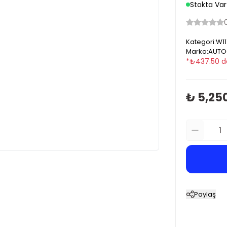
Stokta Var
Kategori
:
W11
Marka
:
AUTO
*
₺
437.50
d
₺ 5,25
Paylaş