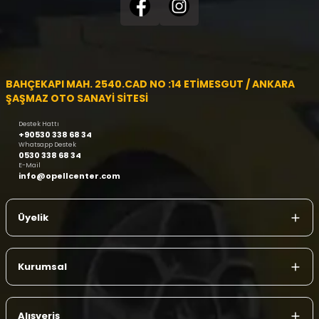
BAHÇEKAPI MAH. 2540.CAD NO :14 ETİMESGUT / ANKARA
ŞAŞMAZ OTO SANAYİ SİTESİ
Destek Hattı
+90530 338 68 34
Whatsapp Destek
0530 338 68 34
E-Mail
info@opellcenter.com
Üyelik
Kurumsal
Alışveriş