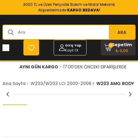
3000 TL ve Üzeri Periyodik Bakım ve Motor Mekanik
Alışverilerinizde
KARGO BEDAVA!
ARA
Sepetim
0
Giriş Yap
Kayıt Ol
₺ 0,00
AYNI GÜN KARGO
- 17:00’DEN ÖNCEKİ SİPARİŞLERDE
Ana Sayfa
W203/W203 LCI 2000-2006
W203 AMG BODY K