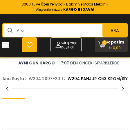
3000 TL ve Üzeri Periyodik Bakım ve Motor Mekanik
Alışverilerinizde
KARGO BEDAVA!
ARA
Sepetim
0
Giriş Yap
Kayıt Ol
₺ 0,00
AYNI GÜN KARGO
- 17:00’DEN ÖNCEKİ SİPARİŞLERDE
Ana Sayfa
W204 2007-2011
W204 PANJUR C63 KROM/SİY