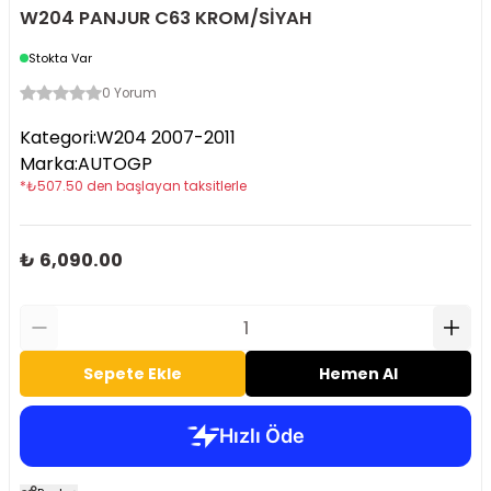
W204 PANJUR C63 KROM/SİYAH
Stokta Var
0 Yorum
Kategori
:
W204 2007-2011
Marka
:
AUTOGP
*
₺
507.50
den başlayan taksitlerle
₺ 6,090.00
Sepete Ekle
Hemen Al