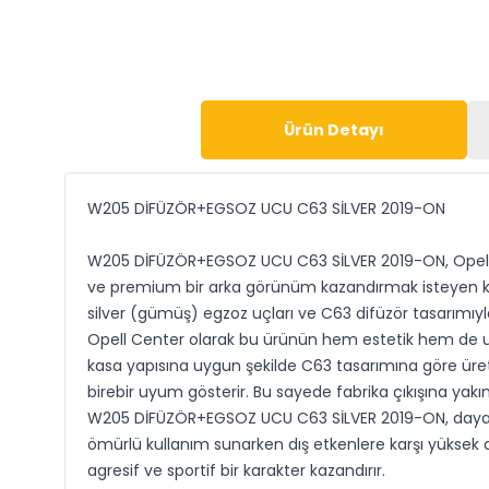
Ürün Detayı
W205 DİFÜZÖR+EGSOZ UCU C63 SİLVER 2019-ON
W205 DİFÜZÖR+EGSOZ UCU C63 SİLVER 2019-ON, Opell C
ve premium bir arka görünüm kazandırmak isteyen kul
silver (gümüş) egzoz uçları ve C63 difüzör tasarımıyl
Opell Center olarak bu ürünün hem estetik hem de u
kasa yapısına uygun şekilde C63 tasarımına göre üreti
birebir uyum gösterir. Bu sayede fabrika çıkışına yakı
W205 DİFÜZÖR+EGSOZ UCU C63 SİLVER 2019-ON, dayanıklı
ömürlü kullanım sunarken dış etkenlere karşı yüksek d
agresif ve sportif bir karakter kazandırır.