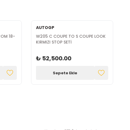
AUTOGP
OM 18-
W205 C COUPE TO S COUPE LOOK
W
KIRMIZI STOP SETİ
2
₺ 52,500.00
Sepete Ekle