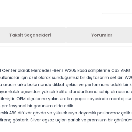
Taksit Seçenekleri
Yorumlar
enter olarak Mercedes-Benz W205 kasa sahiplerine C63 AMG tasa
lanıcılar için özel olarak sunduğumuz bir dış tasarım setidir. 
a aracın arka bölümünde dikkat çekici ve performans odaklı bir ka
yumluluk açısından yüksek kalite standartlarına sahip olmasına
lmiştir. OEM ölçülerine yakın üretim yapısı sayesinde montaj süre
n profesyonel bir görünüm elde edilir.
 ABS difüzör gövde ve yüksek ısıya dayanıklı paslanmaz çelik silv
irenç gösterir. Silver egzoz uçları parlak ve premium bir görünüm