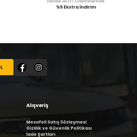
Havale ve EFT Ödemelerinde
%5 Ekstra İndirim
L
Alışveriş
Mesafeli Satış Sözleşmesi
Gizlilik ve Güvenlik Politikası
İade Şartları