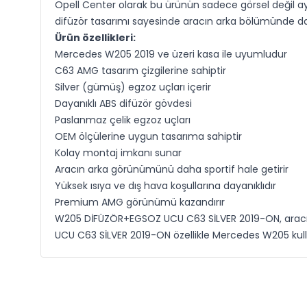
Opell Center olarak bu ürünün sadece görsel değil ayn
difüzör tasarımı sayesinde aracın arka bölümünde dah
Ürün özellikleri:
Mercedes W205 2019 ve üzeri kasa ile uyumludur
C63 AMG tasarım çizgilerine sahiptir
Silver (gümüş) egzoz uçları içerir
Dayanıklı ABS difüzör gövdesi
Paslanmaz çelik egzoz uçları
OEM ölçülerine uygun tasarıma sahiptir
Kolay montaj imkanı sunar
Aracın arka görünümünü daha sportif hale getirir
Yüksek ısıya ve dış hava koşullarına dayanıklıdır
Premium AMG görünümü kazandırır
W205 DİFÜZÖR+EGSOZ UCU C63 SİLVER 2019-ON, aracın 
UCU C63 SİLVER 2019-ON özellikle Mercedes W205 kullan