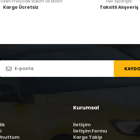
 Üzeri Preiyodik Bakım ve Motor
Her siparişte
Kargo Ücretsiz
Taksitli Alışveriş
KAYDO
Kurumsal
lik
İletişim
i
İletişim Formu
 Unuttum
Kargo Takip