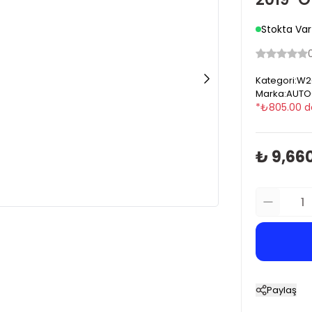
Stokta Var
Kategori
:
W2
Marka
:
AUTO
*
₺
805.00
d
₺ 9,66
Paylaş