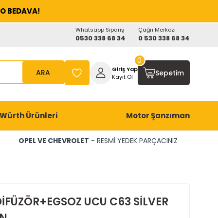
O BEDAVA!
Whatsapp Sipariş
Çağrı Merkezi
0530 338 68 34
0 530 338 68 34
0
Giriş Yap
ARA
Sepetim
Kayıt Ol
Würth Ürünleri
Motor Şanzıman
OPEL VE CHEVROLET
- RESMİ YEDEK PARÇACINIZ
İFÜZÖR+EGSOZ UCU C63 SİLVER
ON