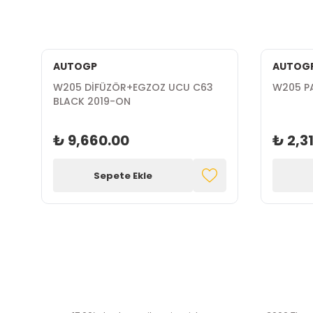
AUTOGP
AUTOG
W205 DİFÜZÖR+EGZOZ UCU C63
W205 P
BLACK 2019-ON
₺ 9,660.00
₺ 2,3
Sepete Ekle