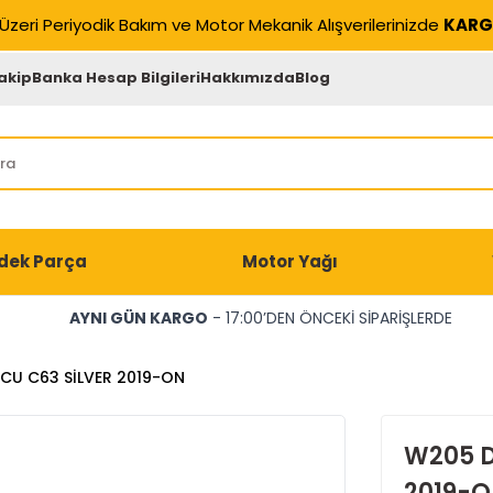
Üzeri Periyodik Bakım ve Motor Mekanik Alışverilerinizde
KARG
akip
Banka Hesap Bilgileri
Hakkımızda
Blog
dek Parça
Motor Yağı
AYNI GÜN KARGO
- 17:00’DEN ÖNCEKİ SİPARİŞLERDE
CU C63 SİLVER 2019-ON
W205 D
2019-