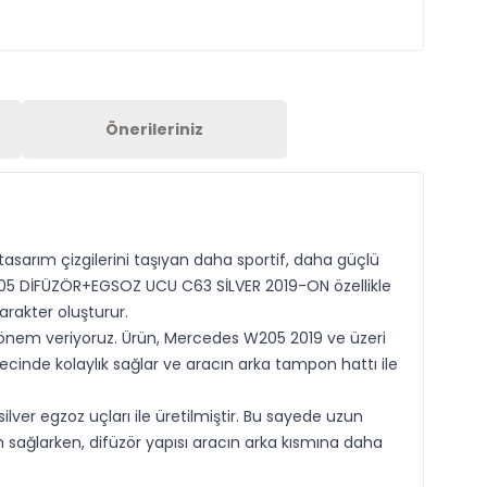
Önerileriniz
rım çizgilerini taşıyan daha sportif, daha güçlü
W205 DİFÜZÖR+EGSOZ UCU C63 SİLVER 2019-ON özellikle
rakter oluşturur.
 önem veriyoruz. Ürün, Mercedes W205 2019 ve üzeri
cinde kolaylık sağlar ve aracın arka tampon hattı ile
er egzoz uçları ile üretilmiştir. Bu sayede uzun
 sağlarken, difüzör yapısı aracın arka kısmına daha