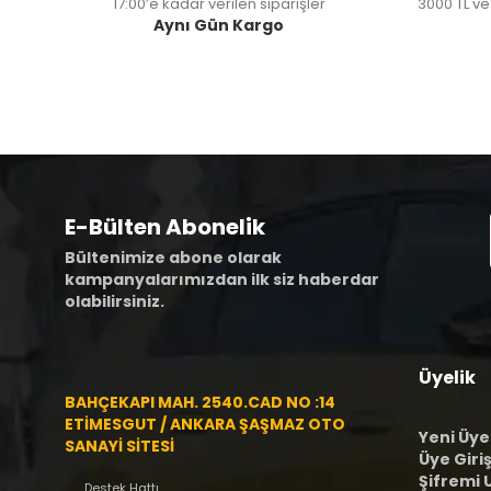
17:00’e kadar verilen siparişler
3000 TL ve
Aynı Gün Kargo
E-Bülten Abonelik
Bültenimize abone olarak
kampanyalarımızdan ilk siz haberdar
olabilirsiniz.
Üyelik
BAHÇEKAPI MAH. 2540.CAD NO :14
ETİMESGUT / ANKARA ŞAŞMAZ OTO
Yeni Üye
SANAYİ SİTESİ
Üye Giriş
Şifremi
Destek Hattı