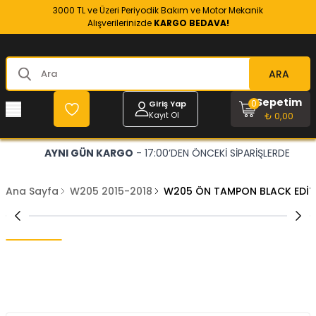
3000 TL ve Üzeri Periyodik Bakım ve Motor Mekanik
Alışverilerinizde
KARGO BEDAVA!
ARA
Sepetim
0
Giriş Yap
Kayıt Ol
₺ 0,00
AYNI GÜN KARGO
- 17:00’DEN ÖNCEKİ SİPARİŞLERDE
Ana Sayfa
W205 2015-2018
W205 ÖN TAMPON BLACK EDİT