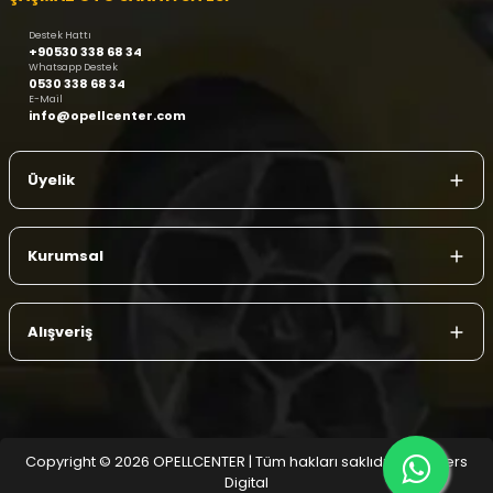
Destek Hattı
+90530 338 68 34
Whatsapp Destek
0530 338 68 34
E-Mail
info@opellcenter.com
Üyelik
Kurumsal
Alışveriş
Copyright © 2026 OPELLCENTER | Tüm hakları saklıdır.
| Reliefers
Digital