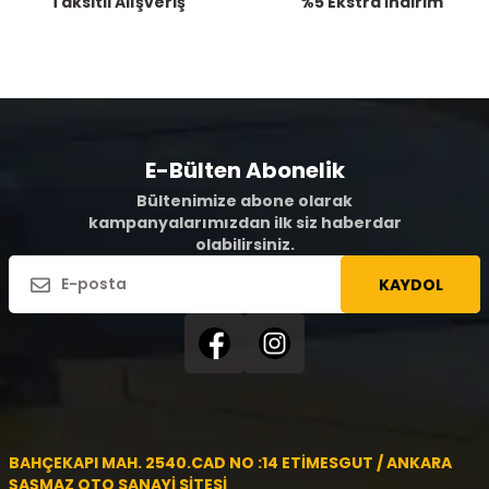
Taksitli Alışveriş
%5 Ekstra İndirim
E-Bülten Abonelik
Bültenimize abone olarak
kampanyalarımızdan ilk siz haberdar
olabilirsiniz.
KAYDOL
BAHÇEKAPI MAH. 2540.CAD NO :14 ETİMESGUT / ANKARA
ŞAŞMAZ OTO SANAYİ SİTESİ