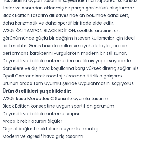
noktalarına uygun tasarımı sayesinde montaj süreci sorunsuz
ilerler ve sonradan eklenmiş bir parça görüntüsü oluşturmaz.
Black Edition tasarım dili sayesinde ön bölümde daha sert,
daha karizmatik ve daha sportif bir ifade elde edilir.
W205 ÖN TAMPON BLACK EDİTİON, özellikle aracının ön
görünümünde güçlü bir değişim isteyen kullanıcılar için ideal
bir tercihtir. Geniş hava kanalları ve siyah detaylar, aracın
performans karakterini vurgularken modern bir stil sunar.
Dayanıklı ve kaliteli malzemeden üretilmiş yapısı sayesinde
darbelere ve dış hava koşullarına karşı yüksek direnç sağlar. Biz
Opell Center olarak montaj sürecinde titizlikle çalışarak
ürünün araca tam uyumlu şekilde uygulanmasını sağlıyoruz.
Ürün özellikleri şu şekildedir:
W205 kasa Mercedes C Serisi ile uyumlu tasarım
Black Edition konseptine uygun sportif ön görünüm
Dayanıklı ve kaliteli malzeme yapısı
Araca birebir oturan ölçüler
Orijinal bağlantı noktalarına uyumlu montaj
Modern ve agresif hava giriş tasarımı