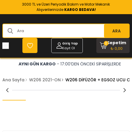
3000 TL ve Üzeri Periyodik Bakım ve Motor Mekanik
Alışverilerinizde
KARGO BEDAVA!
ARA
Sepetim
0
Giriş Yap
Kayıt Ol
₺ 0,00
AYNI GÜN KARGO
- 17:00’DEN ÖNCEKİ SİPARİŞLERDE
Ana Sayfa
W206 2021-ON
W206 DİFÜZÖR + EGSOZ UCU C