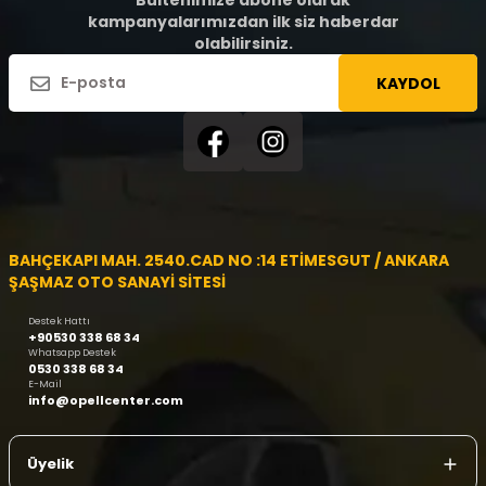
Bültenimize abone olarak
kampanyalarımızdan ilk siz haberdar
olabilirsiniz.
KAYDOL
BAHÇEKAPI MAH. 2540.CAD NO :14 ETİMESGUT / ANKARA
ŞAŞMAZ OTO SANAYİ SİTESİ
Destek Hattı
+90530 338 68 34
Whatsapp Destek
0530 338 68 34
E-Mail
info@opellcenter.com
Üyelik