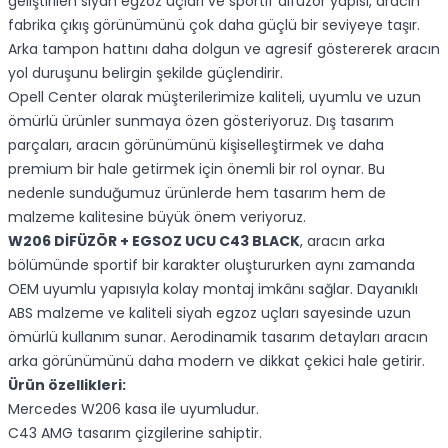
geliştirilen siyah egzoz uçları ve sportif difüzör yapısı, aracın
fabrika çıkış görünümünü çok daha güçlü bir seviyeye taşır.
Arka tampon hattını daha dolgun ve agresif göstererek aracın
yol duruşunu belirgin şekilde güçlendirir.
Opell Center olarak müşterilerimize kaliteli, uyumlu ve uzun
ömürlü ürünler sunmaya özen gösteriyoruz. Dış tasarım
parçaları, aracın görünümünü kişiselleştirmek ve daha
premium bir hale getirmek için önemli bir rol oynar. Bu
nedenle sunduğumuz ürünlerde hem tasarım hem de
malzeme kalitesine büyük önem veriyoruz.
W206 DİFÜZÖR + EGSOZ UCU C43 BLACK
, aracın arka
bölümünde sportif bir karakter oluştururken aynı zamanda
OEM uyumlu yapısıyla kolay montaj imkânı sağlar. Dayanıklı
ABS malzeme ve kaliteli siyah egzoz uçları sayesinde uzun
ömürlü kullanım sunar. Aerodinamik tasarım detayları aracın
arka görünümünü daha modern ve dikkat çekici hale getirir.
Ürün özellikleri:
Mercedes W206 kasa ile uyumludur.
C43 AMG tasarım çizgilerine sahiptir.