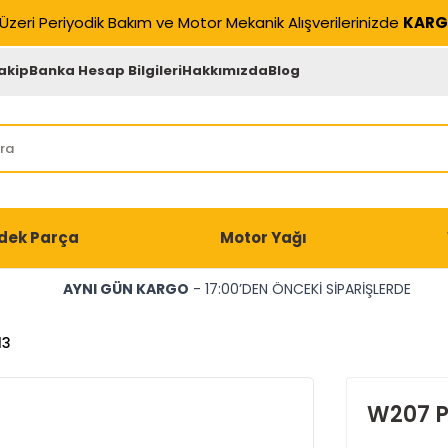
Üzeri Periyodik Bakım ve Motor Mekanik Alışverilerinizde
KARG
akip
Banka Hesap Bilgileri
Hakkımızda
Blog
dek Parça
Motor Yağı
AYNI GÜN KARGO
- 17:00’DEN ÖNCEKİ SİPARİŞLERDE
13
W207 P