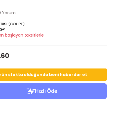
k
0 Yorum
ERiSi (COUPE)
GP
n başlayan taksitlerle
.60
rün stokta olduğunda beni haberdar et