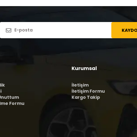
KAYDO
Kurumsal
lik
İletişim
i
İletişim Formu
 Unuttum
Kargo Takip
ilme Formu