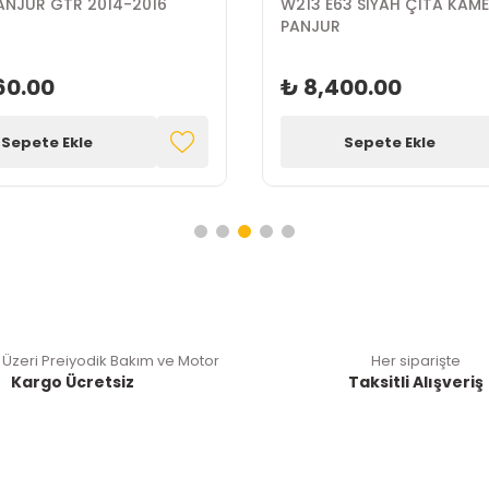
ANJUR GTR 2014-2016
W213 E63 SİYAH ÇITA KAME
PANJUR
60.00
₺ 8,400.00
Sepete Ekle
Sepete Ekle
 Üzeri Preiyodik Bakım ve Motor
Her siparişte
Kargo Ücretsiz
Taksitli Alışveriş