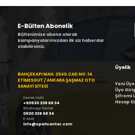
E-Bülten Abonelik
Bültenimize abone olarak
kampanyalarımızdan ilk siz haberdar
olabilirsiniz.
Üyelik
BAHÇEKAPI MAH. 2540.CAD NO :14
ETİMESGUT / ANKARA ŞAŞMAZ OTO
Yeni Üye
SANAYİ SİTESİ
Üye Giriş
Şifremi
Destek Hattı
Hesap S
+90530 338 68 34
Whatsapp Destek
0530 338 68 34
E-Mail
info@opellcenter.com