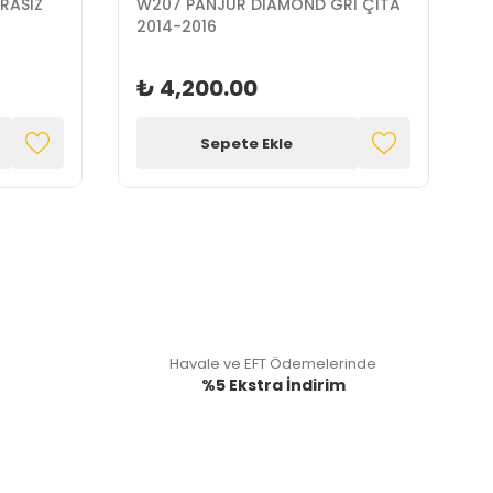
RASIZ
W207 PANJUR DİAMOND GRİ ÇITA
W
2014-2016
2
₺ 4,200.00
Sepete Ekle
Havale ve EFT Ödemelerinde
%5 Ekstra İndirim