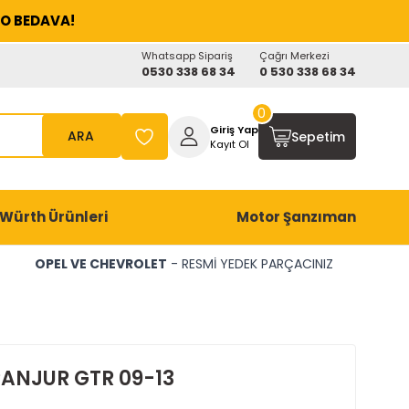
O BEDAVA!
Whatsapp Sipariş
Çağrı Merkezi
0530 338 68 34
0 530 338 68 34
0
Giriş Yap
ARA
Sepetim
Kayıt Ol
Würth Ürünleri
Motor Şanzıman
OPEL VE CHEVROLET
- RESMİ YEDEK PARÇACINIZ
ANJUR GTR 09-13