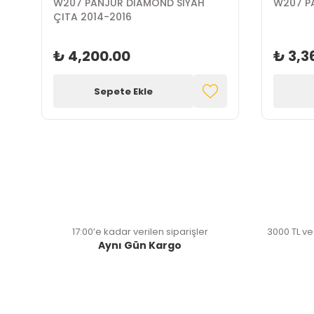
-
W207 PANJUR DİAMOND SİYAH
W207 P
ÇITA 2014-2016
₺ 4,200.00
₺ 3,3
Sepete Ekle
17:00’e kadar verilen siparişler
3000 TL ve
Aynı Gün Kargo