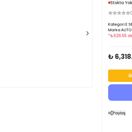
Stokta Yo
Kategori
:
E S
Marka
:
AUTO
*
₺
526.55
de
₺ 6,318
Ü
Paylaş