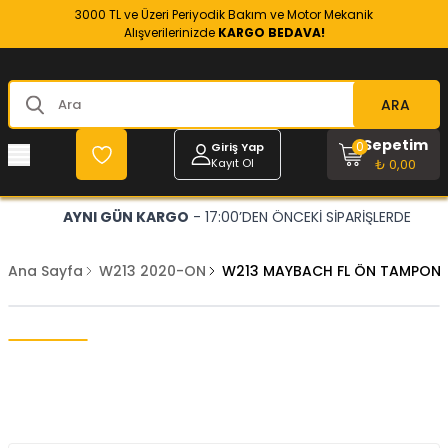
3000 TL ve Üzeri Periyodik Bakım ve Motor Mekanik
Alışverilerinizde
KARGO BEDAVA!
ARA
Sepetim
0
Giriş Yap
Kayıt Ol
₺ 0,00
AYNI GÜN KARGO
- 17:00’DEN ÖNCEKİ SİPARİŞLERDE
Ana Sayfa
W213 2020-ON
W213 MAYBACH FL ÖN TAMPON S