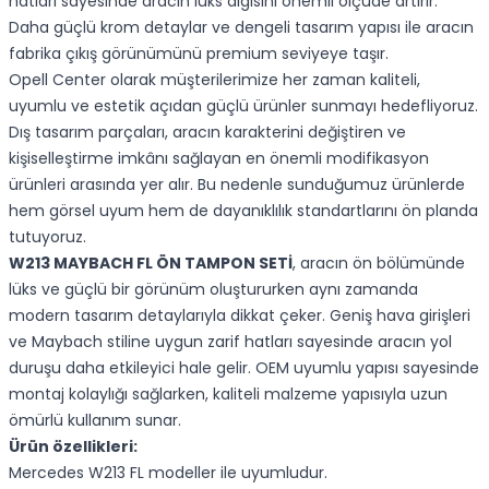
hatları sayesinde aracın lüks algısını önemli ölçüde artırır.
Daha güçlü krom detaylar ve dengeli tasarım yapısı ile aracın
fabrika çıkış görünümünü premium seviyeye taşır.
Opell Center olarak müşterilerimize her zaman kaliteli,
uyumlu ve estetik açıdan güçlü ürünler sunmayı hedefliyoruz.
Dış tasarım parçaları, aracın karakterini değiştiren ve
kişiselleştirme imkânı sağlayan en önemli modifikasyon
ürünleri arasında yer alır. Bu nedenle sunduğumuz ürünlerde
hem görsel uyum hem de dayanıklılık standartlarını ön planda
tutuyoruz.
W213 MAYBACH FL ÖN TAMPON SETİ
, aracın ön bölümünde
lüks ve güçlü bir görünüm oluştururken aynı zamanda
modern tasarım detaylarıyla dikkat çeker. Geniş hava girişleri
ve Maybach stiline uygun zarif hatları sayesinde aracın yol
duruşu daha etkileyici hale gelir. OEM uyumlu yapısı sayesinde
montaj kolaylığı sağlarken, kaliteli malzeme yapısıyla uzun
ömürlü kullanım sunar.
Ürün özellikleri:
Mercedes W213 FL modeller ile uyumludur.