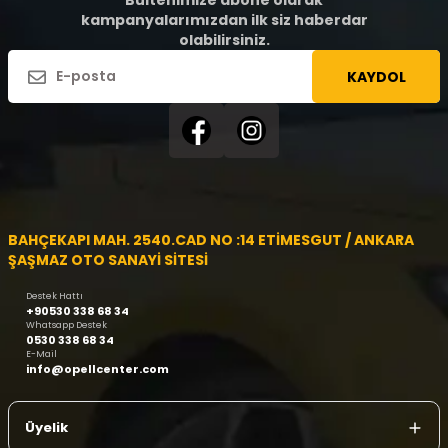
Bültenimize abone olarak
kampanyalarımızdan ilk siz haberdar
olabilirsiniz.
KAYDOL
BAHÇEKAPI MAH. 2540.CAD NO :14 ETİMESGUT / ANKARA
ŞAŞMAZ OTO SANAYİ SİTESİ
Destek Hattı
+90530 338 68 34
Whatsapp Destek
0530 338 68 34
E-Mail
info@opellcenter.com
Üyelik