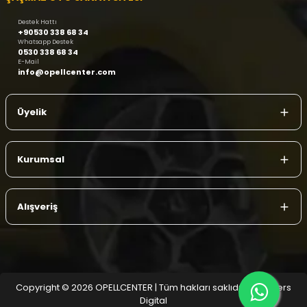
Destek Hattı
+90530 338 68 34
Whatsapp Destek
0530 338 68 34
E-Mail
info@opellcenter.com
Üyelik
Kurumsal
Alışveriş
Copyright © 2026 OPELLCENTER | Tüm hakları saklıdır.
| Reliefers
Digital