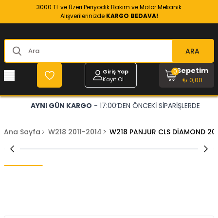
3000 TL ve Üzeri Periyodik Bakım ve Motor Mekanik
Alışverilerinizde
KARGO BEDAVA!
ARA
Sepetim
0
Giriş Yap
Kayıt Ol
₺ 0,00
AYNI GÜN KARGO
- 17:00’DEN ÖNCEKİ SİPARİŞLERDE
Ana Sayfa
W218 2011-2014
W218 PANJUR CLS DİAMOND 201