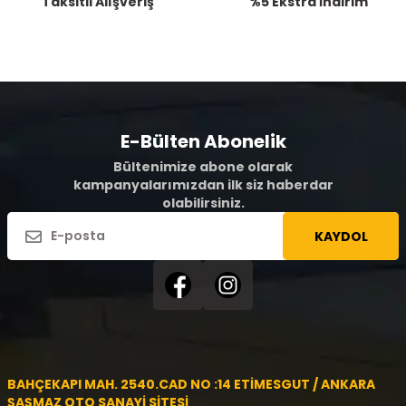
Taksitli Alışveriş
%5 Ekstra İndirim
E-Bülten Abonelik
Bültenimize abone olarak
kampanyalarımızdan ilk siz haberdar
olabilirsiniz.
KAYDOL
BAHÇEKAPI MAH. 2540.CAD NO :14 ETİMESGUT / ANKARA
ŞAŞMAZ OTO SANAYİ SİTESİ