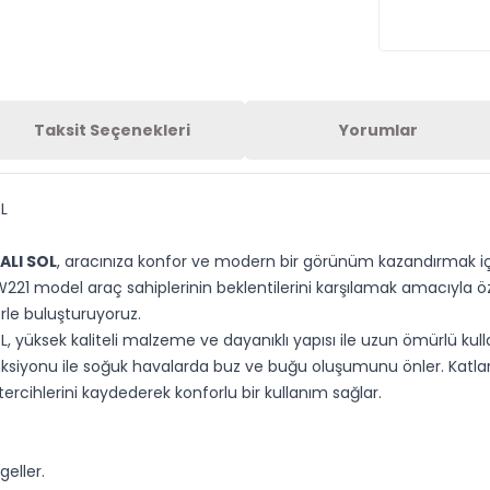
Taksit Seçenekleri
Yorumlar
L
ALI SOL
, aracınıza konfor ve modern bir görünüm kazandırmak içi
21 model araç sahiplerinin beklentilerini karşılamak amacıyla özen
rle buluşturuyoruz.
yüksek kaliteli malzeme ve dayanıklı yapısı ile uzun ömürlü kullan
fonksiyonu ile soğuk havalarda buz ve buğu oluşumunu önler. Katla
tercihlerini kaydederek konforlu bir kullanım sağlar.
eller.