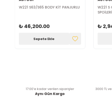
T
W221 S63/S65 BODY KİT PANJURLU
W221 S 
SPOİLER
₺ 46,200.00
₺ 2,9
Sepete Ekle
17:00’e kadar verilen siparişler
3000 TL ve
Aynı Gün Kargo