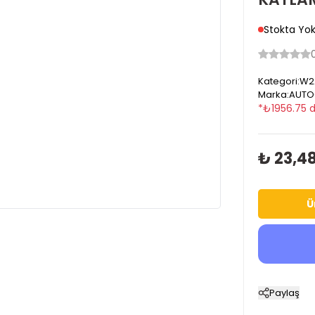
Stokta Yo
Kategori
:
W22
Marka
:
AUTO
*
₺
1956.75
d
₺ 23,48
Ü
Paylaş