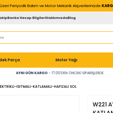
Üzeri Periyodik Bakım ve Motor Mekanik Alışverilerinizde
KARG
akip
Banka Hesap Bilgileri
Hakkımızda
Blog
dek Parça
Motor Yağı
AYNI GÜN KARGO
- 17:00’DEN ÖNCEKİ SİPARİŞLERDE
EKTRİKLİ-ISITMALI-KATLAMALI-HAFIZALI SOL
W221 A
KATLAM