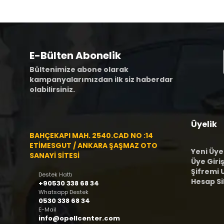
E-Bülten Abonelik
Bültenimize abone olarak
kampanyalarımızdan ilk siz haberdar
olabilirsiniz.
Üyelik
BAHÇEKAPI MAH. 2540.CAD NO :14
ETİMESGUT / ANKARA ŞAŞMAZ OTO
Yeni Üye
SANAYİ SİTESİ
Üye Giriş
Şifremi
Destek Hattı
Hesap S
+90530 338 68 34
Whatsapp Destek
0530 338 68 34
E-Mail
info@opellcenter.com