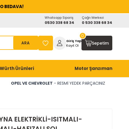
O BEDAVA!
Whatsapp Sipariş
Çağrı Merkezi
0530 338 68 34
0 530 338 68 34
0
Giriş Yap
ARA
Sepetim
Kayıt Ol
Würth Ürünleri
Motor Şanzıman
OPEL VE CHEVROLET
- RESMİ YEDEK PARÇACINIZ
YNA ELEKTRİKLİ-ISITMALI-
ALI-HAFIZALI SOL