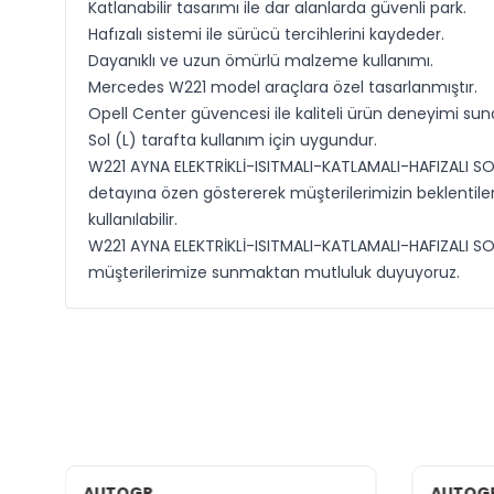
Katlanabilir tasarımı ile dar alanlarda güvenli park.
Hafızalı sistemi ile sürücü tercihlerini kaydeder.
Dayanıklı ve uzun ömürlü malzeme kullanımı.
Mercedes W221 model araçlara özel tasarlanmıştır.
Opell Center güvencesi ile kaliteli ürün deneyimi suna
Sol (L) tarafta kullanım için uygundur.
W221 AYNA ELEKTRİKLİ-ISITMALI-KATLAMALI-HAFIZALI SOL
detayına özen göstererek müşterilerimizin beklentiler
kullanılabilir.
W221 AYNA ELEKTRİKLİ-ISITMALI-KATLAMALI-HAFIZALI SOL, 
müşterilerimize sunmaktan mutluluk duyuyoruz.
AUTOGP
AUTOG