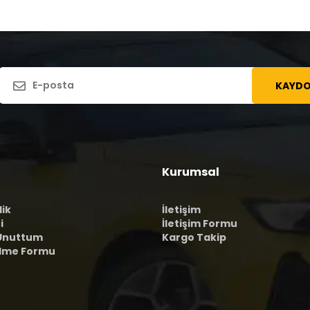
KAYDO
Kurumsal
lik
İletişim
i
İletişim Formu
 Unuttum
Kargo Takip
ilme Formu