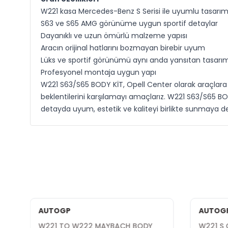
W221 kasa Mercedes-Benz S Serisi ile uyumlu tasarı
S63 ve S65 AMG görünüme uygun sportif detaylar
Dayanıklı ve uzun ömürlü malzeme yapısı
Aracın orijinal hatlarını bozmayan birebir uyum
Lüks ve sportif görünümü aynı anda yansıtan tasarım 
Profesyonel montaja uygun yapı
W221 S63/S65 BODY KİT, Opell Center olarak araçlara 
beklentilerini karşılamayı amaçlarız. W221 S63/S65 BODY
detayda uyum, estetik ve kaliteyi birlikte sunmaya d
AUTOGP
AUTOG
T
W221 TO W222 MAYBACH BODY
W221 S 