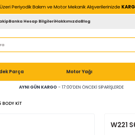
Üzeri Periyodik Bakım ve Motor Mekanik Alışverilerinizde
KARG
akip
Banka Hesap Bilgileri
Hakkımızda
Blog
dek Parça
Motor Yağı
AYNI GÜN KARGO
- 17:00’DEN ÖNCEKİ SİPARİŞLERDE
5 BODY KİT
W221 S