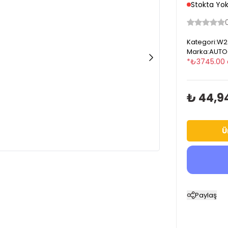
Stokta Yo
Kategori
:
W22
Marka
:
AUTO
*
₺
3745.00
₺ 44,9
Ü
Paylaş