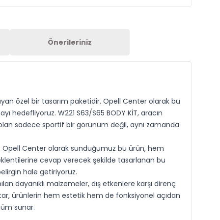
Önerileriniz
an özel bir tasarım paketidir. Opell Center olarak bu
ırmayı hedefliyoruz. W221 S63/S65 BODY KİT, aracın
li olan sadece sportif bir görünüm değil, aynı zamanda
ez. Opell Center olarak sunduğumuz bu ürün, hem
beklentilerine cevap verecek şekilde tasarlanan bu
elirgin hale getiriyoruz.
lan dayanıklı malzemeler, dış etkenlere karşı direnç
tutar, ürünlerin hem estetik hem de fonksiyonel açıdan
ünüm sunar.