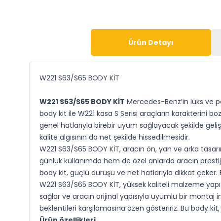
Ürün Detayı
W221 S63/S65 BODY KİT
W221 S63/S65 BODY KİT
Mercedes-Benz’in lüks ve pe
body kit ile W221 kasa S Serisi araçların karakterini 
genel hatlarıyla birebir uyum sağlayacak şekilde geli
kalite algısının da net şekilde hissedilmesidir.
W221 S63/S65 BODY KİT, aracın ön, yan ve arka tasa
günlük kullanımda hem de özel anlarda aracın prestijin
body kit, güçlü duruşu ve net hatlarıyla dikkat çeker. B
W221 S63/S65 BODY KİT, yüksek kaliteli malzeme yapıs
sağlar ve aracın orijinal yapısıyla uyumlu bir montaj 
beklentileri karşılamasına özen gösteririz. Bu body kit
Ürün özellikleri