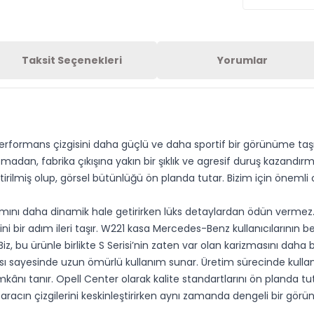
Taksit Seçenekleri
Yorumlar
rformans çizgisini daha güçlü ve daha sportif bir görünüme taşıy
bozmadan, fabrika çıkışına yakın bir şıklık ve agresif duruş kazand
ştirilmiş olup, görsel bütünlüğü ön planda tutar. Bizim için önem
rımını daha dinamik hale getirirken lüks detaylardan ödün verm
i bir adım ileri taşır. W221 kasa Mercedes-Benz kullanıcılarının 
iz, bu ürünle birlikte S Serisi’nin zaten var olan karizmasını daha b
ı sayesinde uzun ömürlü kullanım sunar. Üretim sürecinde kullanı
imkânı tanır. Opell Center olarak kalite standartlarını ön planda 
, aracın çizgilerini keskinleştirirken aynı zamanda dengeli bir gör