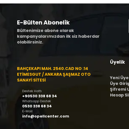
E-Bülten Abonelik
Bültenimize abone olarak
kampanyalarımızdan ilk siz haberdar
olabilirsiniz.
Üyelik
BAHÇEKAPI MAH. 2540.CAD NO :14
ETİMESGUT / ANKARA ŞAŞMAZ OTO
Yeni Üye
SANAYİ SİTESİ
Üye Giriş
Şifremi
Destek Hattı
Hesap S
+90530 338 68 34
Whatsapp Destek
0530 338 68 34
E-Mail
info@opellcenter.com