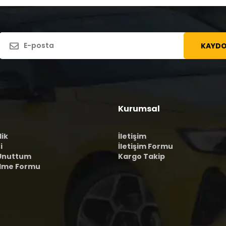
KAYDO
Kurumsal
lik
İletişim
i
İletişim Formu
 Unuttum
Kargo Takip
ilme Formu