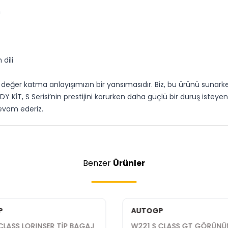
m
dili
değer katma anlayışımızın bir yansımasıdır. Biz, bu ürünü sunarke
 KİT, S Serisi’nin prestijini korurken daha güçlü bir duruş isteyenl
evam ederiz.
Benzer
Ürünler
P
AUTOGP
CLASS LORINSER TİP BAGAJ
W221 S CLASS GT GÖRÜN