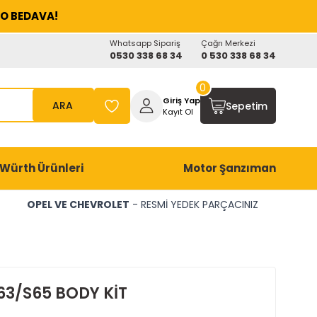
O BEDAVA!
Whatsapp Sipariş
Çağrı Merkezi
0530 338 68 34
0 530 338 68 34
0
Giriş Yap
ARA
Sepetim
Kayıt Ol
Würth Ürünleri
Motor Şanzıman
OPEL VE CHEVROLET
- RESMİ YEDEK PARÇACINIZ
63/S65 BODY KİT