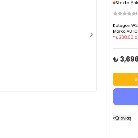
Stokta Yo
Kategori
:
W2
Marka
:
AUTO
*
₺
308.00
d
₺ 3,69
Ü
Paylaş