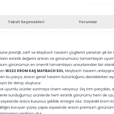
Taksit Seçenekleri
Yorumlar
ne prestijli, zarif ve Maybach tasarım çizgilerini yansıtan şık bir 
 araçların estetik değerini artıran ve görünümünü tamamlayan uyum
mium görünümün en önemli tamamlayıcı unsurlarından biri olarak
nan
W222 KROM KAŞ MAYBACH SOL
, Maybach tasarım anlayışın
n üretilen bu parça, aracın genel tasarım bütünlüğünü desteklerken
yici bir detay oluşturur.
lı ve uyumlu ürünler sunmaya önem veriyoruz. Dış trim parçaları, 
nedenle sunduğumuz ürünlerde hem estetik görünümü hem de uzun
sayesinde araca kusursuz şekilde entegre olur. Dayanıklı krom ka
rlaklığını koruyan yüzey yapısı sayesinde aracın premium görünüm
zanmasına yardımcı olur.