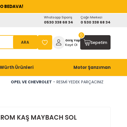
O BEDAVA!
Whatsapp Sipariş
Çağrı Merkezi
0530 338 68 34
0 530 338 68 34
0
Giriş Yap
ARA
Sepetim
Kayıt Ol
Würth Ürünleri
Motor Şanzıman
OPEL VE CHEVROLET
- RESMİ YEDEK PARÇACINIZ
KROM KAŞ MAYBACH SOL