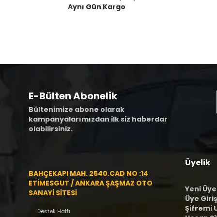
Aynı Gün Kargo
E-Bülten Abonelik
Bültenimize abone olarak
kampanyalarımızdan ilk siz haberdar
olabilirsiniz.
Üyelik
BAHÇEKAPI MAH. 2540.CAD NO :14
ETİMESGUT / ANKARA ŞAŞMAZ OTO
Yeni Üye
SANAYİ SİTESİ
Üye Giriş
Şifremi
Destek Hattı