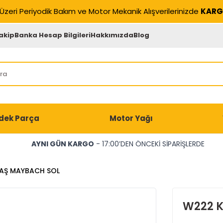
Üzeri Periyodik Bakım ve Motor Mekanik Alışverilerinizde
KARG
akip
Banka Hesap Bilgileri
Hakkımızda
Blog
dek Parça
Motor Yağı
AYNI GÜN KARGO
- 17:00’DEN ÖNCEKİ SİPARİŞLERDE
AŞ MAYBACH SOL
W222 