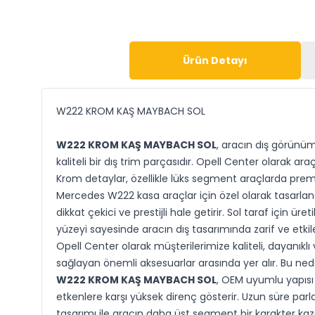
Ürün Detayı
W222 KROM KAŞ MAYBACH SOL
W222 KROM KAŞ MAYBACH SOL
, aracın dış görünümü
kaliteli bir dış trim parçasıdır. Opell Center olarak
Krom detaylar, özellikle lüks segment araçlarda pre
Mercedes W222 kasa araçlar için özel olarak tasarla
dikkat çekici ve prestijli hale getirir. Sol taraf içi
yüzeyi sayesinde aracın dış tasarımında zarif ve etkile
Opell Center olarak müşterilerimize kaliteli, dayanık
sağlayan önemli aksesuarlar arasında yer alır. Bu 
W222 KROM KAŞ MAYBACH SOL
, OEM uyumlu yapısı 
etkenlere karşı yüksek direnç gösterir. Uzun süre pa
tasarımı ile aracın daha üst segment bir karakter ka