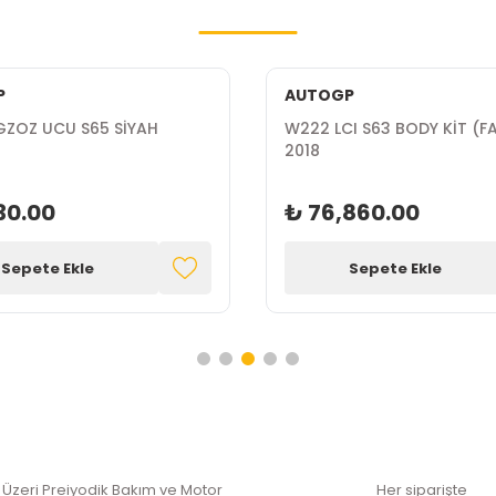
P
AUTOGP
GZOZ UCU S65 SİYAH
W222 LCI S63 BODY KİT (FA
2018
30.00
₺ 76,860.00
Sepete Ekle
Sepete Ekle
 Üzeri Preiyodik Bakım ve Motor
Her siparişte