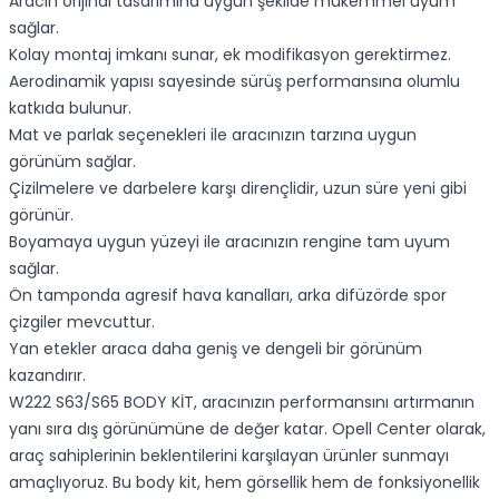
Aracın orijinal tasarımına uygun şekilde mükemmel uyum
sağlar.
Kolay montaj imkanı sunar, ek modifikasyon gerektirmez.
Aerodinamik yapısı sayesinde sürüş performansına olumlu
katkıda bulunur.
Mat ve parlak seçenekleri ile aracınızın tarzına uygun
görünüm sağlar.
Çizilmelere ve darbelere karşı dirençlidir, uzun süre yeni gibi
görünür.
Boyamaya uygun yüzeyi ile aracınızın rengine tam uyum
sağlar.
Ön tamponda agresif hava kanalları, arka difüzörde spor
çizgiler mevcuttur.
Yan etekler araca daha geniş ve dengeli bir görünüm
kazandırır.
W222 S63/S65 BODY KİT, aracınızın performansını artırmanın
yanı sıra dış görünümüne de değer katar. Opell Center olarak,
araç sahiplerinin beklentilerini karşılayan ürünler sunmayı
amaçlıyoruz. Bu body kit, hem görsellik hem de fonksiyonellik