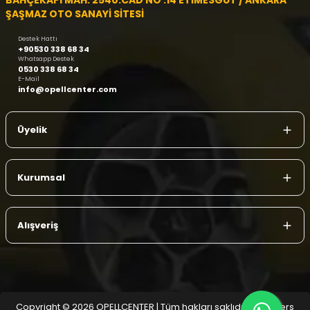
BAHÇEKAPI MAH. 2540.CAD NO :14 ETİMESGUT / ANKARA
ŞAŞMAZ OTO SANAYİ SİTESİ
Destek Hattı
+90530 338 68 34
Whatsapp Destek
0530 338 68 34
E-Mail
info@opellcenter.com
Üyelik
Kurumsal
Alışveriş
Copyright © 2026 OPELLCENTER | Tüm hakları saklıdır.
| Reliefers