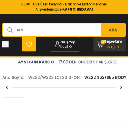
3000 TL ve Üzeri Periyodik Bakım ve Motor Mekanik
Alışverilerinizde
KARGO BEDAVA!
ARA
Sepetim
0
Giriş Yap
Kayıt Ol
₺ 0,00
AYNI GÜN KARGO
- 17:00’DEN ÖNCEKİ SİPARİŞLERDE
Ana Sayfa
W222/W222 LCI 2013-ON
W222 S63/S65 BODY 