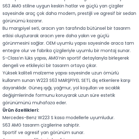
S63 AMG stiline uygun keskin hatlar ve güçlü yan çizgiler
sayesinde araç çok daha modern, prestijli ve agresif bir sedan
görünümü kazanır.
Bu marşpiyel seti, aracın yan tarafında bütünsel bir tasarım
etkisi oluşturarak aracın yere daha yakın ve güçlü
görünmesini sağlar. OEM uyumlu yapısı sayesinde araca tam
entegre olur ve fabrika çizgileriyle uyumlu bir montaj sunar.
S-Class’ın lüks yapısı, AMG’nin sportif detaylarıyla birleşerek
dengeli ve etkileyici bir tasarım ortaya çıkar.
Yüksek kaliteli malzeme yapısı sayesinde uzun ömürlü
kullanım sunan W223 S63 MARŞPİYEL SETİ, dış etkenlere karşı
dayanıklıdır. Güneş ışığı, yağmur, yol koşulları ve sıcaklık
değişimlerinde formunu koruyarak uzun süre estetik
görünümünü muhafaza eder.
Ürün özellikleri:
Mercedes-Benz W223 S kasa modellerle uyumludur.
S63 AMG tasarım çizgilerine sahiptir.
Sportif ve agresif yan görünüm sunar.