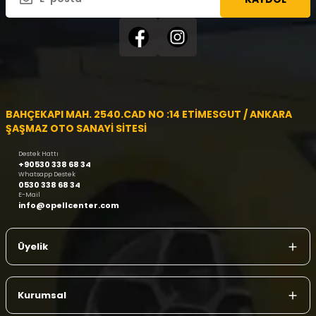
BAHÇEKAPI MAH. 2540.CAD NO :14 ETİMESGUT / ANKARA
ŞAŞMAZ OTO SANAYİ SİTESİ
Destek Hattı
+90530 338 68 34
Whatsapp Destek
0530 338 68 34
E-Mail
info@opellcenter.com
Üyelik
Kurumsal