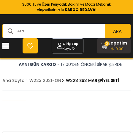
3000 TL ve Üzeri Periyodik Bakım ve Motor Mekanik
Alışverilerinizde
KARGO BEDAVA!
ARA
Sepetim
0
Giriş Yap
Kayıt Ol
₺ 0,00
AYNI GÜN KARGO
- 17:00’DEN ÖNCEKİ SİPARİŞLERDE
Ana Sayfa
W223 2021-ON
W223 S63 MARŞPİYEL SETİ