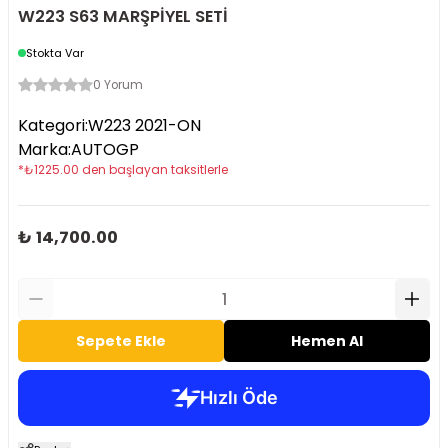
W223 S63 MARŞPİYEL SETİ
Stokta Var
0 Yorum
Kategori
:
W223 2021-ON
Marka
:
AUTOGP
*
₺
1225.00
den başlayan taksitlerle
₺ 14,700.00
Sepete Ekle
Hemen Al