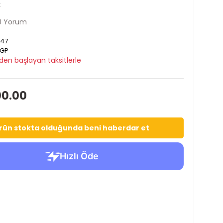
k
0 Yorum
47
GP
den başlayan taksitlerle
00.00
rün stokta olduğunda beni haberdar et