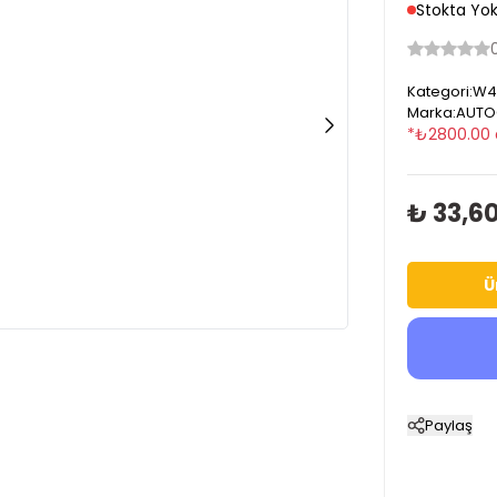
Stokta Yo
Kategori
:
W4
Marka
:
AUTO
*
₺
2800.00
₺ 33,6
Ü
Paylaş