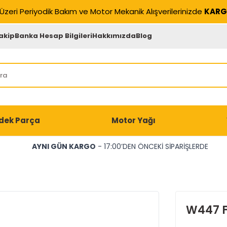
Üzeri Periyodik Bakım ve Motor Mekanik Alışverilerinizde
KARG
akip
Banka Hesap Bilgileri
Hakkımızda
Blog
dek Parça
Motor Yağı
AYNI GÜN KARGO
- 17:00’DEN ÖNCEKİ SİPARİŞLERDE
W447 F