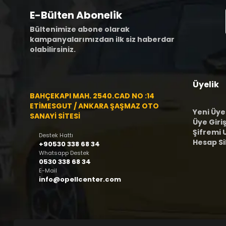
E-Bülten Abonelik
Bültenimize abone olarak
kampanyalarımızdan ilk siz haberdar
olabilirsiniz.
Üyelik
BAHÇEKAPI MAH. 2540.CAD NO :14
ETİMESGUT / ANKARA ŞAŞMAZ OTO
Yeni Üye
SANAYİ SİTESİ
Üye Giriş
Şifremi
Destek Hattı
Hesap S
+90530 338 68 34
Whatsapp Destek
0530 338 68 34
E-Mail
info@opellcenter.com