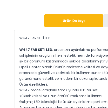
Ürün Detayı
W447 FAR SETİ LED
W447 FAR SETİ LED
, aracınızın aydınlatma performa
sahiplerinin araçlarını hem estetik hem de fonksiyone
şık bir görünüm kazandıracak şekilde tasarlanmıştır 
Opell Center olarak, ürünün malzeme kalitesi ve dayanı
aracınızda güvenli ve kesintisiz bir kullanım sunar. LE
görünümüne estetik ve modern bir dokunuş katarak W
Ürün özellikleri:
W447 model araçlarla tam uyumlu LED far seti
Yüksek kaliteli ve uzun ömürlü malzeme kullanımı
Gelişmiş LED teknolojisi ile üstün aydınlatma perform
Aracın ön kısmına modern ve şık görünüm kazandırır