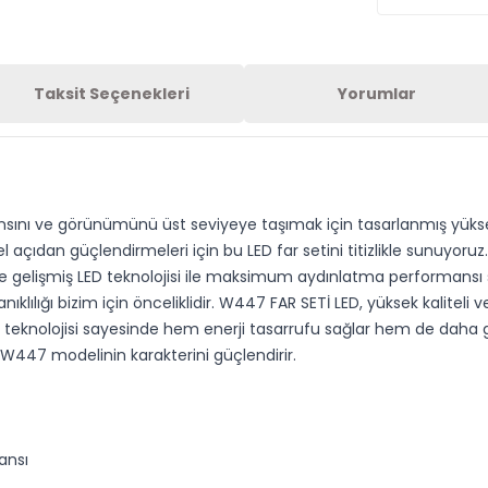
Taksit Seçenekleri
Yorumlar
nsını ve görünümünü üst seviyeye taşımak için tasarlanmış yüksek
l açıdan güçlendirmeleri için bu LED far setini titizlikle sunuyor
ve gelişmiş LED teknolojisi ile maksimum aydınlatma performansı 
klılığı bizim için önceliklidir. W447 FAR SETİ LED, yüksek kaliteli
D teknolojisi sayesinde hem enerji tasarrufu sağlar hem de daha güç
447 modelinin karakterini güçlendirir.
ansı