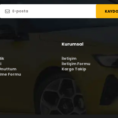
KAYDO
Kurumsal
lik
İletişim
i
İletişim Formu
 Unuttum
Kargo Takip
ilme Formu