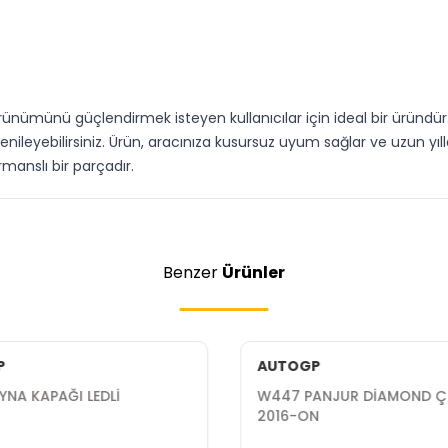
rünümünü güçlendirmek isteyen kullanıcılar için ideal bir üründür. 
ileyebilirsiniz. Ürün, aracınıza kusursuz uyum sağlar ve uzun yılla
manslı bir parçadır.
Benzer
Ürünler
P
AUTOGP
NA KAPAĞI LEDLİ
W447 PANJUR DİAMOND ÇI
2016-ON