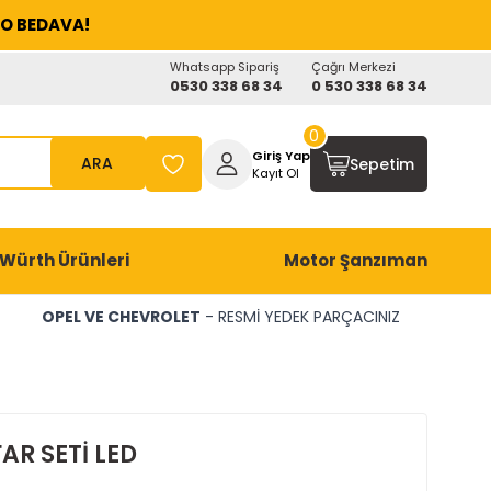
O BEDAVA!
Whatsapp Sipariş
Çağrı Merkezi
0530 338 68 34
0 530 338 68 34
0
Giriş Yap
ARA
Sepetim
Kayıt Ol
Würth Ürünleri
Motor Şanzıman
OPEL VE CHEVROLET
- RESMİ YEDEK PARÇACINIZ
AR SETİ LED