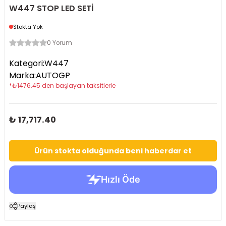
W447 STOP LED SETİ
Stokta Yok
0 Yorum
Kategori
:
W447
Marka
:
AUTOGP
*
₺
1476.45
den başlayan taksitlerle
₺ 17,717.40
Ürün stokta olduğunda beni haberdar et
Paylaş