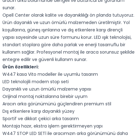
aracın arka bölümünde dengeli ve bütüncül bir görünüm
sunar.
Opell Center olarak kalite ve dayanıklılığı ön planda tutuyoruz.
Ürün dayanıklı ve uzun ömürlü malzemeden üretilmiştir. Yol
koşullarına, güneş ışınlarına ve dış etkenlere karşı dirençli
yapısı sayesinde uzun süre formunu korur. LED ışık teknolojisi,
standart stoplara göre daha parlak ve enerji tasarruflu bir
kullanım sağlar. Profesyonel montaj ile araca sorunsuz şekilde
entegre edilir ve güvenli kullanım sunar.
Ürün özellikleri:
W447 kasa Vito modeller ile uyumlu tasarım
LED teknolojili modern stop seti
Dayanıklı ve uzun ömürlü malzeme yapısı
Orijinal montaj noktalarına birebir uyum
Aracın arka görünümünü güçlendiren premium stil
Dış etkenlere karşı dayanıklı yüzey
Sportif ve dikkat çekici arka tasarım
Montaja hazır, ekstra işlem gerektirmeyen yapı
W447 STOP LED SETİ ile aracımızın arka görünümünü daha