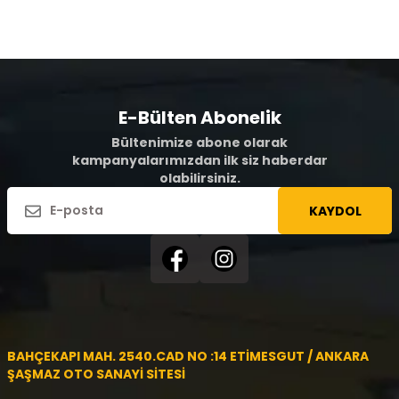
E-Bülten Abonelik
Bültenimize abone olarak
kampanyalarımızdan ilk siz haberdar
olabilirsiniz.
KAYDOL
BAHÇEKAPI MAH. 2540.CAD NO :14 ETİMESGUT / ANKARA
ŞAŞMAZ OTO SANAYİ SİTESİ