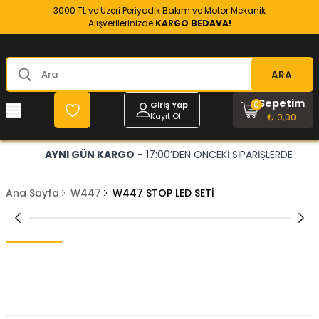
3000 TL ve Üzeri Periyodik Bakım ve Motor Mekanik
Alışverilerinizde
KARGO BEDAVA!
ARA
Sepetim
0
Giriş Yap
Kayıt Ol
₺ 0,00
AYNI GÜN KARGO
- 17:00’DEN ÖNCEKİ SİPARİŞLERDE
Ana Sayfa
W447
W447 STOP LED SETİ