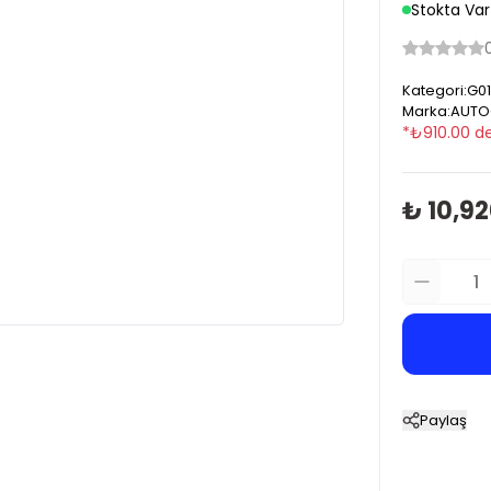
Stokta Var
Kategori
:
G01
Marka
:
AUTO
*
₺
910.00
de
₺ 10,9
Paylaş