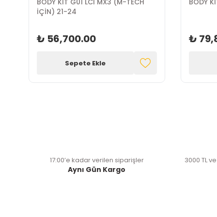
BODY KİT G01 LCI MX3 (M-TECH
BODY Kİ
İÇİN) 21-24
₺ 56,700.00
₺ 79,
Sepete Ekle
17:00’e kadar verilen siparişler
3000 TL ve
Aynı Gün Kargo