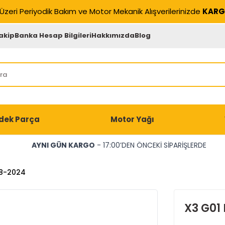
Üzeri Periyodik Bakım ve Motor Mekanik Alışverilerinizde
KARG
akip
Banka Hesap Bilgileri
Hakkımızda
Blog
dek Parça
Motor Yağı
AYNI GÜN KARGO
- 17:00’DEN ÖNCEKİ SİPARİŞLERDE
18-2024
X3 G01