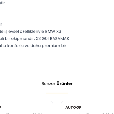
tir
ir
işlevsel özellikleriyle BMW X3
iteli bir ekipmandır. X3 G01 BASAMAK
daha konforlu ve daha premium bir
Benzer
Ürünler
P
AUTOGP