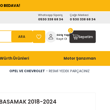
O BEDAVA!
Whatsapp Sipariş
Çağrı Merkezi
0530 338 68 34
0 530 338 68 34
0
Giriş Yap
ARA
Sepetim
Kayıt Ol
Würth Ürünleri
Motor Şanzıman
OPEL VE CHEVROLET
- RESMİ YEDEK PARÇACINIZ
 BASAMAK 2018-2024