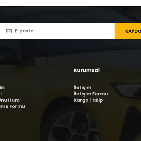
KAYDO
Kurumsal
lik
İletişim
i
İletişim Formu
 Unuttum
Kargo Takip
ilme Formu