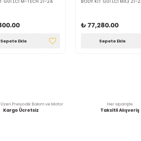
T G01 LCI M-TECH 21-24
BODY KİT G01 LCI MX3 21-
800.00
₺ 77,280.00
Sepete Ekle
Sepete Ekle
 Üzeri Preiyodik Bakım ve Motor
Her siparişte
Kargo Ücretsiz
Taksitli Alışveriş