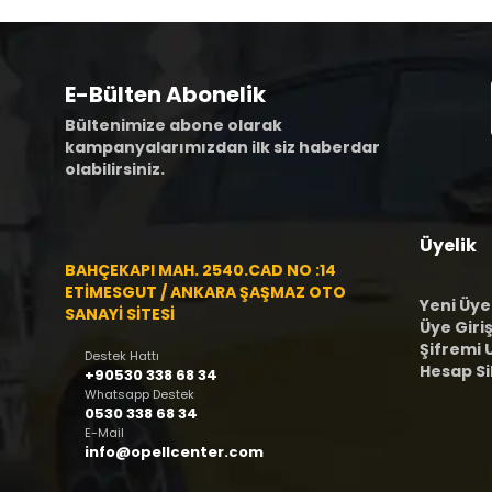
E-Bülten Abonelik
Bültenimize abone olarak
kampanyalarımızdan ilk siz haberdar
olabilirsiniz.
Üyelik
BAHÇEKAPI MAH. 2540.CAD NO :14
ETİMESGUT / ANKARA ŞAŞMAZ OTO
Yeni Üye
SANAYİ SİTESİ
Üye Giriş
Şifremi
Destek Hattı
Hesap S
+90530 338 68 34
Whatsapp Destek
0530 338 68 34
E-Mail
info@opellcenter.com