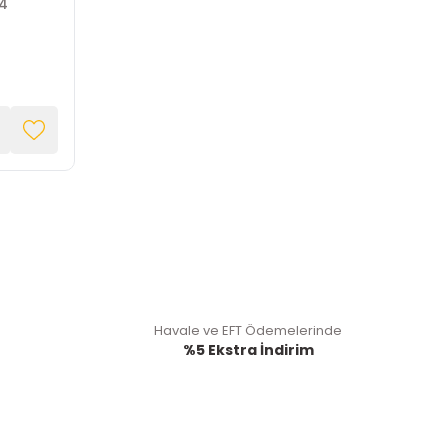
24
Havale ve EFT Ödemelerinde
%5 Ekstra İndirim