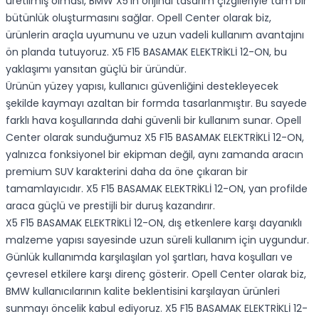
üretilmiş olması, BMW X5’in orijinal tasarım çizgileriyle tam bir
bütünlük oluşturmasını sağlar. Opell Center olarak biz,
ürünlerin araçla uyumunu ve uzun vadeli kullanım avantajını
ön planda tutuyoruz. X5 F15 BASAMAK ELEKTRİKLİ 12-ON, bu
yaklaşımı yansıtan güçlü bir üründür.
Ürünün yüzey yapısı, kullanıcı güvenliğini destekleyecek
şekilde kaymayı azaltan bir formda tasarlanmıştır. Bu sayede
farklı hava koşullarında dahi güvenli bir kullanım sunar. Opell
Center olarak sunduğumuz X5 F15 BASAMAK ELEKTRİKLİ 12-ON,
yalnızca fonksiyonel bir ekipman değil, aynı zamanda aracın
premium SUV karakterini daha da öne çıkaran bir
tamamlayıcıdır. X5 F15 BASAMAK ELEKTRİKLİ 12-ON, yan profilde
araca güçlü ve prestijli bir duruş kazandırır.
X5 F15 BASAMAK ELEKTRİKLİ 12-ON, dış etkenlere karşı dayanıklı
malzeme yapısı sayesinde uzun süreli kullanım için uygundur.
Günlük kullanımda karşılaşılan yol şartları, hava koşulları ve
çevresel etkilere karşı direnç gösterir. Opell Center olarak biz,
BMW kullanıcılarının kalite beklentisini karşılayan ürünleri
sunmayı öncelik kabul ediyoruz. X5 F15 BASAMAK ELEKTRİKLİ 12-