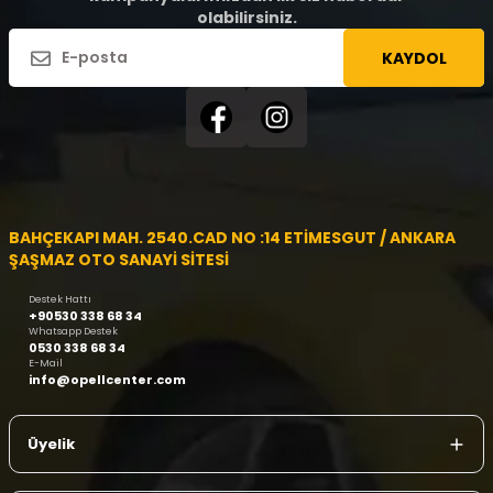
olabilirsiniz.
KAYDOL
BAHÇEKAPI MAH. 2540.CAD NO :14 ETİMESGUT / ANKARA
ŞAŞMAZ OTO SANAYİ SİTESİ
Destek Hattı
+90530 338 68 34
Whatsapp Destek
0530 338 68 34
E-Mail
info@opellcenter.com
Üyelik