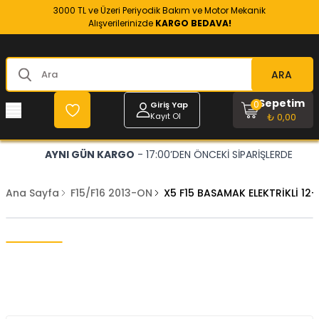
3000 TL ve Üzeri Periyodik Bakım ve Motor Mekanik
Alışverilerinizde
KARGO BEDAVA!
ARA
Sepetim
0
Giriş Yap
Kayıt Ol
₺ 0,00
AYNI GÜN KARGO
- 17:00’DEN ÖNCEKİ SİPARİŞLERDE
Ana Sayfa
F15/F16 2013-ON
X5 F15 BASAMAK ELEKTRİKLİ 12