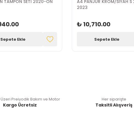
A4 RS ÖN TAMPON SETİ 2020-ON
A4 PANJUR KROM/SİYAH S 
2023
940.00
₺ 10,710.00
Sepete Ekle
Sepete Ekle
 Üzeri Preiyodik Bakım ve Motor
Her siparişte
Kargo Ücretsiz
Taksitli Alışveriş