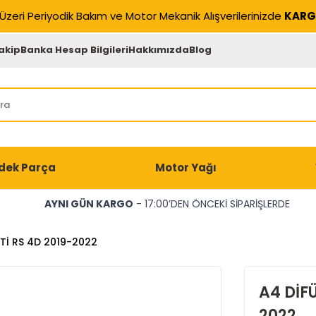
Üzeri Periyodik Bakım ve Motor Mekanik Alışverilerinizde
KARG
akip
Banka Hesap Bilgileri
Hakkımızda
Blog
dek Parça
Motor Yağı
AYNI GÜN KARGO
- 17:00’DEN ÖNCEKİ SİPARİŞLERDE
Tİ RS 4D 2019-2022
A4 DİF
2022