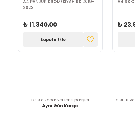
A4 PANJUR KROM/SİYAH RS 2019-
2023
₺ 11,340.00
₺ 23,
Sepete Ekle
17:00’e kadar verilen siparişler
3000 TL ve
Aynı Gün Kargo