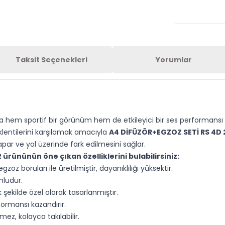
Taksit Seçenekleri
Yorumlar
za hem sportif bir görünüm hem de etkileyici bir ses performansı 
klentilerini karşılamak amacıyla
A4 DİFÜZÖR+EGZOZ SETİ RS 4D 
par ve yol üzerinde fark edilmesini sağlar.
2
ürününün öne çıkan özelliklerini bulabilirsiniz:
zoz boruları ile üretilmiştir, dayanıklılığı yüksektir.
mludur.
ekilde özel olarak tasarlanmıştır.
formansı kazandırır.
ez, kolayca takılabilir.