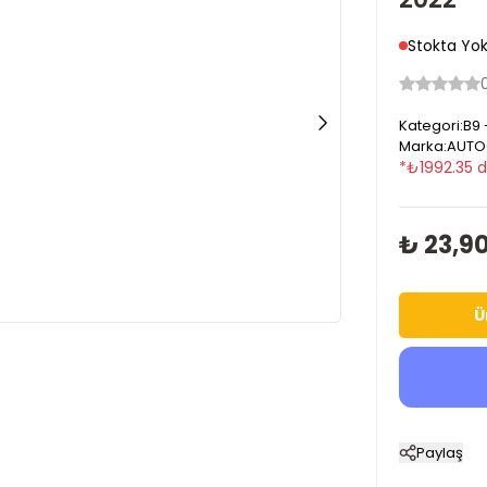
Stokta Yo
Kategori
:
B9 
Marka
:
AUTO
*
₺
1992.35
d
₺ 23,9
Ü
Paylaş