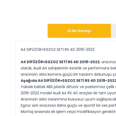
Ürün Detayı
A4 DİFÜZÖR+EGZOZ SETİ RS 4D 2019-2022
A4 DİFÜZÖR+EGZOZ SETİ RS 4D 2019-2022
, aracını
olarak, Audi A4 sahiplerinin estetik ve performans be
aracınızın arka kısmına güçlü bir tasarım dokunuşu ya
Aşağıda
A4 DİFÜZÖR+EGZOZ SETİ RS 4D 2019-202
Yüksek kaliteli ABS plastik difüzör ve paslanmaz çelik eg
2019-2022 model Audi A4 RS 4D araçları ile tam uyu
Aracınızın arka tasarımına kusursuz uyum sağlayacak ş
Egzoz seti aracınıza daha güçlü ve sportif bir ses per
Montaj sırasında ek işlem veya modifikasyon gerektirm