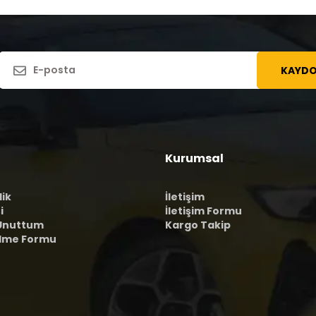
KAYDO
Kurumsal
lik
İletişim
i
İletişim Formu
 Unuttum
Kargo Takip
ilme Formu