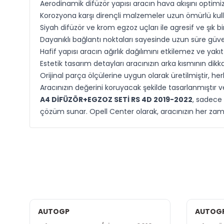
Aerodinamik difüzör yapısı aracın hava akışını optimiz
Korozyona karşı dirençli malzemeler uzun ömürlü kull
Siyah difüzör ve krom egzoz uçları ile agresif ve şık 
Dayanıklı bağlantı noktaları sayesinde uzun süre güvenl
Hafif yapısı aracın ağırlık dağılımını etkilemez ve yakıt 
Estetik tasarım detayları aracınızın arka kısmının dikk
Orijinal parça ölçülerine uygun olarak üretilmiştir, 
Aracınızın değerini koruyacak şekilde tasarlanmıştır v
A4 DİFÜZÖR+EGZOZ SETİ RS 4D 2019-2022
, sadece
çözüm sunar. Opell Center olarak, aracınızın her zama
AUTOGP
AUTOG