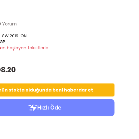
k
0 Yorum
- 8W 2019-ON
GP
en başlayan taksitlerle
08.20
rün stokta olduğunda beni haberdar et