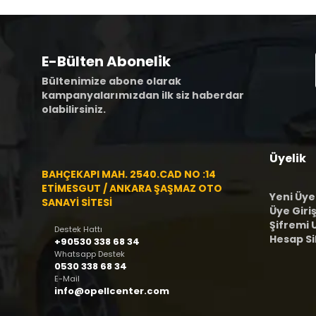
E-Bülten Abonelik
Bültenimize abone olarak
kampanyalarımızdan ilk siz haberdar
olabilirsiniz.
Üyelik
BAHÇEKAPI MAH. 2540.CAD NO :14
ETİMESGUT / ANKARA ŞAŞMAZ OTO
Yeni Üye
SANAYİ SİTESİ
Üye Giriş
Şifremi
Destek Hattı
Hesap S
+90530 338 68 34
Whatsapp Destek
0530 338 68 34
E-Mail
info@opellcenter.com