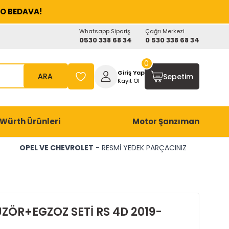
O BEDAVA!
Whatsapp Sipariş
Çağrı Merkezi
0530 338 68 34
0 530 338 68 34
0
Giriş Yap
ARA
Sepetim
Kayıt Ol
Würth Ürünleri
Motor Şanzıman
OPEL VE CHEVROLET
- RESMİ YEDEK PARÇACINIZ
ÜZÖR+EGZOZ SETİ RS 4D 2019-