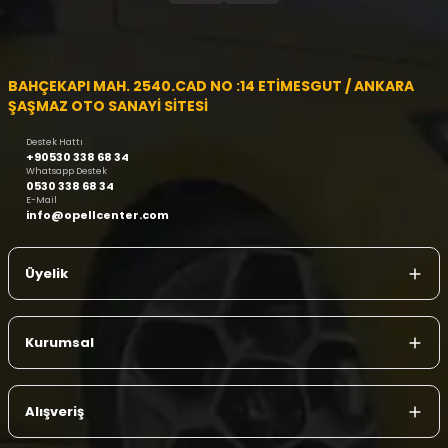
BAHÇEKAPI MAH. 2540.CAD NO :14 ETİMESGUT / ANKARA
ŞAŞMAZ OTO SANAYİ SİTESİ
Destek Hattı
+90530 338 68 34
Whatsapp Destek
0530 338 68 34
E-Mail
info@opellcenter.com
Üyelik
Kurumsal
Alışveriş