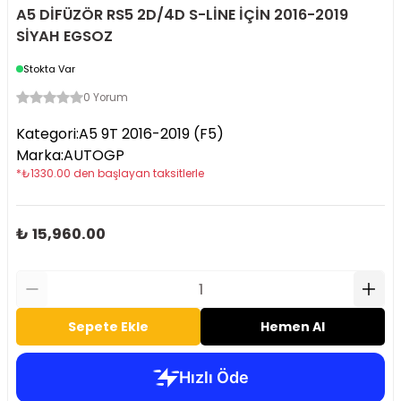
A5 DİFÜZÖR RS5 2D/4D S-LİNE İÇİN 2016-2019
SİYAH EGSOZ
Stokta Var
0 Yorum
Kategori
:
A5 9T 2016-2019 (F5)
Marka
:
AUTOGP
*
₺
1330.00
den başlayan taksitlerle
₺ 15,960.00
Sepete Ekle
Hemen Al