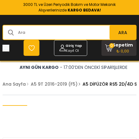
3000 TL ve Üzeri Periyodik Bakım ve Motor Mekanik
Alışverilerinizde
KARGO BEDAVA!
ARA
Sepetim
0
Giriş Yap
Kayıt Ol
₺ 0,00
AYNI GÜN KARGO
- 17:00’DEN ÖNCEKİ SİPARİŞLERDE
Ana Sayfa
A5 9T 2016-2019 (F5)
A5 DİFÜZÖR RS5 2D/4D S-