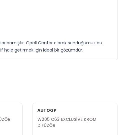
sarlanmıştır. Opell Center olarak sunduğumuz bu
rtif hale getirmek için ideal bir çözümdür.
AUTOGP
FÜZÖR
W205 C63 EXCLUSİVE KROM
W
DİFÜZÖR
1