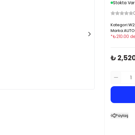
Stokta Var
Kategori
:
W20
Marka
:
AUTO
*
₺
210.00
de
₺ 2,52
Paylaş