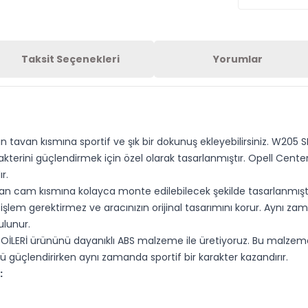
Taksit Seçenekleri
Yorumlar
zın tavan kısmına sportif ve şık bir dokunuş ekleyebilirsiniz. W2
terini güçlendirmek için özel olarak tasarlanmıştır. Opell Cente
r.
 cam kısmına kolayca monte edilebilecek şekilde tasarlanmıştır
 işlem gerektirmez ve aracınızın orijinal tasarımını korur. Aynı 
ulunur.
ERİ ürününü dayanıklı ABS malzeme ile üretiyoruz. Bu malzeme h
ü güçlendirirken aynı zamanda sportif bir karakter kazandırır.
: