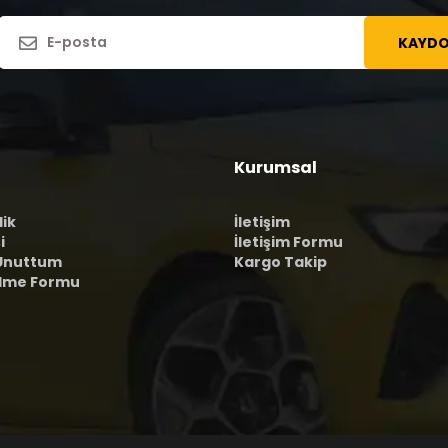
KAYDO
Kurumsal
lik
İletişim
i
İletişim Formu
 Unuttum
Kargo Takip
ilme Formu