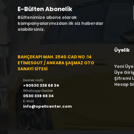
E-Bülten Abonelik
Bültenimize abone olarak
kampanyalarımızdan ilk siz haberdar
olabilirsiniz.
Üyelik
BAHÇEKAPI MAH. 2540.CAD NO :14
ETİMESGUT / ANKARA ŞAŞMAZ OTO
Yeni Üye
SANAYİ SİTESİ
Üye Giriş
Şifremi
Destek Hattı
Hesap S
+90530 338 68 34
Whatsapp Destek
0530 338 68 34
E-Mail
info@opellcenter.com