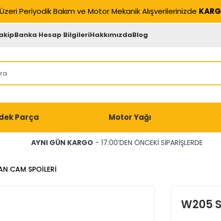
Üzeri Periyodik Bakım ve Motor Mekanik Alışverilerinizde
KARG
akip
Banka Hesap Bilgileri
Hakkımızda
Blog
dek Parça
Motor Yağı
AYNI GÜN KARGO
- 17:00’DEN ÖNCEKİ SİPARİŞLERDE
N CAM SPOİLERİ
W205 S