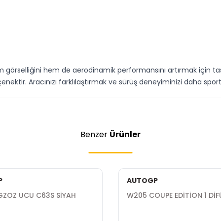
görselliğini hem de aerodinamik performansını artırmak için ta
 seçenektir. Aracınızı farklılaştırmak ve sürüş deneyiminizi daha spo
Benzer
Ürünler
P
AUTOGP
GZOZ UCU C63S SİYAH
W205 COUPE EDİTİON 1 Dİ