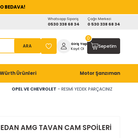
O BEDAVA!
Whatsapp Sipariş
Çağrı Merkezi
0530 338 68 34
0 530 338 68 34
0
Giriş Yap
ARA
Sepetim
Kayıt Ol
Würth Ürünleri
Motor Şanzıman
OPEL VE CHEVROLET
- RESMİ YEDEK PARÇACINIZ
EDAN AMG TAVAN CAM SPOİLERİ