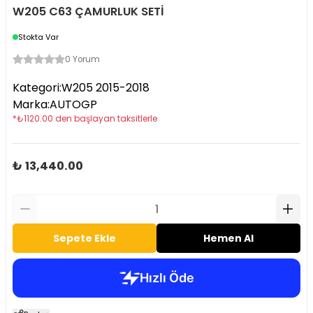
W205 C63 ÇAMURLUK SETİ
Stokta Var
0 Yorum
Kategori
:
W205 2015-2018
Marka
:
AUTOGP
*
₺
1120.00
den başlayan taksitlerle
₺ 13,440.00
Sepete Ekle
Hemen Al