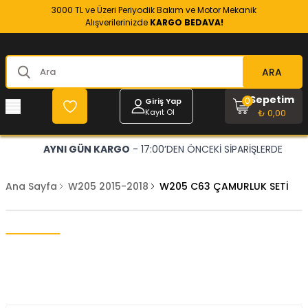
3000 TL ve Üzeri Periyodik Bakım ve Motor Mekanik
Alışverilerinizde
KARGO BEDAVA!
ARA
Sepetim
0
Giriş Yap
Kayıt Ol
₺ 0,00
AYNI GÜN KARGO
- 17:00’DEN ÖNCEKİ SİPARİŞLERDE
Ana Sayfa
W205 2015-2018
W205 C63 ÇAMURLUK SETİ