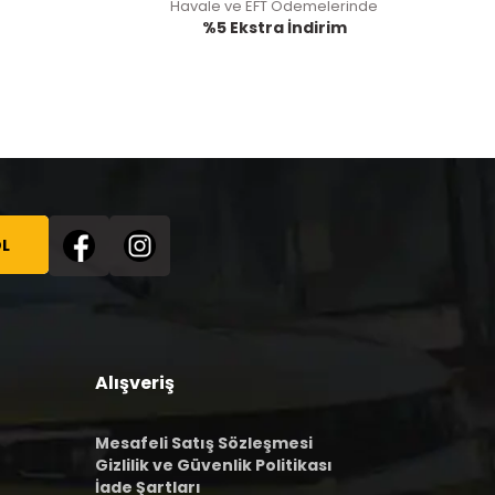
Havale ve EFT Ödemelerinde
%5 Ekstra İndirim
L
Alışveriş
Mesafeli Satış Sözleşmesi
Gizlilik ve Güvenlik Politikası
İade Şartları