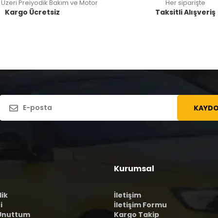
 Üzeri Preiyodik Bakım ve Motor
Her siparişte
Kargo Ücretsiz
Taksitli Alışveriş
KAYDO
Kurumsal
lik
İletişim
i
İletişim Formu
 Unuttum
Kargo Takip