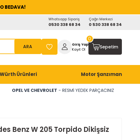
O BEDAVA!
Whatsapp Sipariş
Çağrı Merkezi
0530 338 68 34
0 530 338 68 34
0
Giriş Yap
ARA
Sepetim
Kayıt Ol
Würth Ürünleri
Motor Şanzıman
OPEL VE CHEVROLET
- RESMİ YEDEK PARÇACINIZ
es Benz W 205 Torpido Dikişsiz