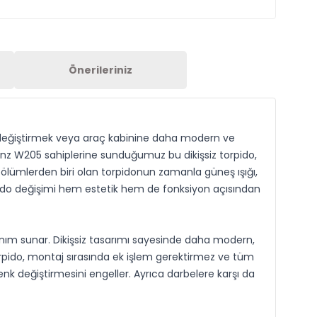
Önerileriniz
u değiştirmek veya araç kabinine daha modern ve
Benz W205 sahiplerine sunduğumuz bu dikişsiz torpido,
bölümlerden biri olan torpidonun zamanla güneş ışığı,
pido değişimi hem estetik hem de fonksiyon açısından
nım sunar. Dikişsiz tasarımı sayesinde daha modern,
orpido, montaj sırasında ek işlem gerektirmez ve tüm
enk değiştirmesini engeller. Ayrıca darbelere karşı da