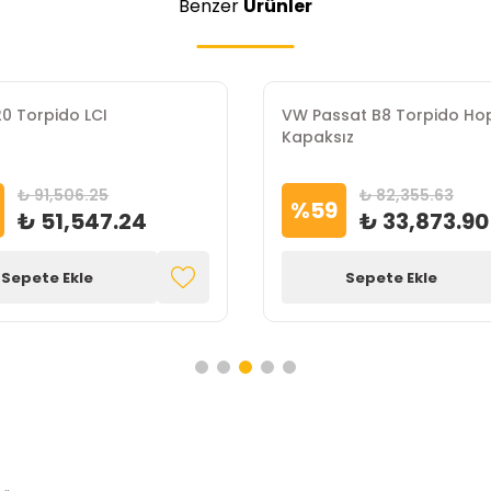
Benzer
Ürünler
 Torpido LCI
VW Passat B8 Torpido Ho
Kapaksız
₺ 91,506.25
₺ 82,355.63
%
59
₺ 51,547.24
₺ 33,873.90
Sepete Ekle
Sepete Ekle