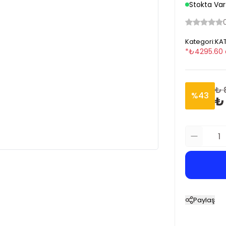
Stokta Var
Kategori
:
KAT
*
₺
4295.60
₺ 
%
43
₺
Paylaş