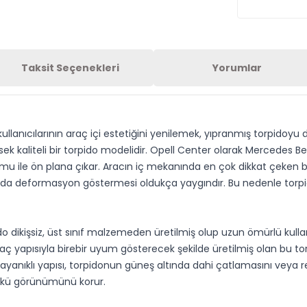
Taksit Seçenekleri
Yorumlar
llanıcılarının araç içi estetiğini yenilemek, yıpranmış torpidoy
ek kaliteli bir torpido modelidir. Opell Center olarak Mercedes 
umu ile ön plana çıkar. Aracın iç mekanında en çok dikkat çeken 
ı ya da deformasyon göstermesi oldukça yaygındır. Bu nedenle tor
dikişsiz, üst sınıf malzemeden üretilmiş olup uzun ömürlü kulla
aç yapısıyla birebir uyum gösterecek şekilde üretilmiş olan bu t
dayanıklı yapısı, torpidonun güneş altında dahi çatlamasını veya r
ünkü görünümünü korur.