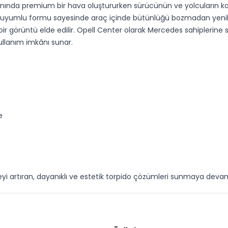
nında premium bir hava oluştururken sürücünün ve yolcuların konf
le uyumlu formu sayesinde araç içinde bütünlüğü bozmadan yenil
 görüntü elde edilir. Opell Center olarak Mercedes sahiplerine s
ullanım imkânı sunar.
e
eyi artıran, dayanıklı ve estetik torpido çözümleri sunmaya deva