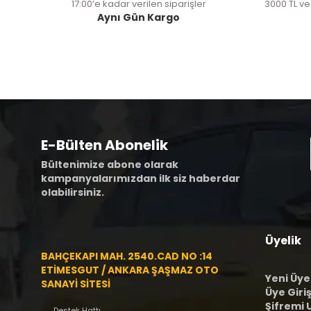
17:00’e kadar verilen siparişler
3000 TL ve
Aynı Gün Kargo
E-Bülten Abonelik
Bültenimize abone olarak
kampanyalarımızdan ilk siz haberdar
olabilirsiniz.
Üyelik
BAHÇEKAPI MAH. 2540.CAD NO :14
ETİMESGUT / ANKARA ŞAŞMAZ OTO
Yeni Üye
SANAYİ SİTESİ
Üye Giriş
Şifremi
Destek Hattı