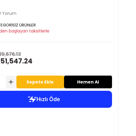
0 Yorum
EGORİSİZ ÜRÜNLER
den başlayan taksitlerle
89,676.13
 51,547.24
Sepete Ekle
Hemen Al