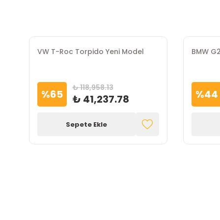
VW T-Roc Torpido Yeni Model
BMW G20
₺ 118,958.13
%
65
%
44
₺ 41,237.78
Sepete Ekle