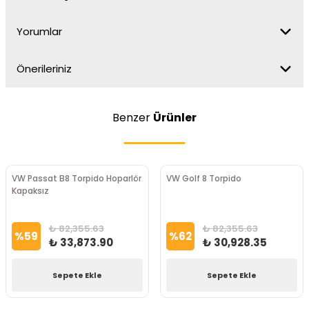
Yorumlar
Önerileriniz
Benzer
Ürünler
VW Passat B8 Torpido Hoparlör
VW Golf 8 Torpido
Kapaksız
₺ 82,355.63
₺ 82,355.63
%
59
%
62
₺ 33,873.90
₺ 30,928.35
Sepete Ekle
Sepete Ekle