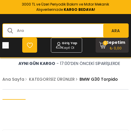
3000 TL ve Üzeri Periyodik Bakım ve Motor Mekanik
Alışverilerinizde
KARGO BEDAVA!
ARA
Sepetim
0
Giriş Yap
Kayıt Ol
₺ 0,00
AYNI GÜN KARGO
- 17:00’DEN ÖNCEKİ SİPARİŞLERDE
Ana Sayfa
KATEGORİSİZ ÜRÜNLER
BMW G30 Torpido