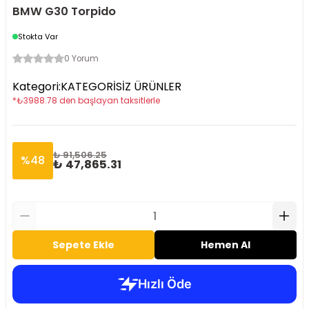
BMW G30 Torpido
Stokta Var
0 Yorum
Kategori
:
KATEGORİSİZ ÜRÜNLER
*
₺
3988.78
den başlayan taksitlerle
₺ 91,506.25
%
48
₺ 47,865.31
Sepete Ekle
Hemen Al