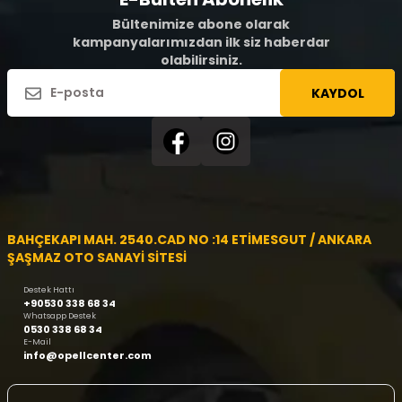
Bültenimize abone olarak
kampanyalarımızdan ilk siz haberdar
olabilirsiniz.
KAYDOL
BAHÇEKAPI MAH. 2540.CAD NO :14 ETİMESGUT / ANKARA
ŞAŞMAZ OTO SANAYİ SİTESİ
Destek Hattı
+90530 338 68 34
Whatsapp Destek
0530 338 68 34
E-Mail
info@opellcenter.com