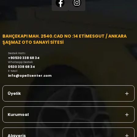
BAHÇEKAPI MAH. 2540.CAD NO :14 ETİMESGUT / ANKARA
ŞAŞMAZ OTO SANAYİ SİTESİ
Destek Hattı
+90530 338 68 34
Whatsapp Destek
0530 338 68 34
E-Mail
info@opellcenter.com
Üyelik
Kurumsal
Alışveriş