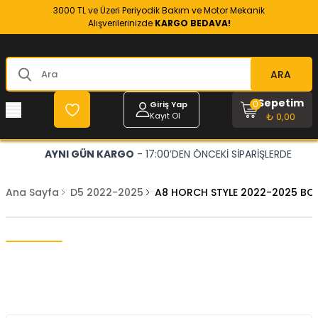
3000 TL ve Üzeri Periyodik Bakım ve Motor Mekanik
Alışverilerinizde
KARGO BEDAVA!
ARA
Sepetim
0
Giriş Yap
Kayıt Ol
₺ 0,00
AYNI GÜN KARGO
- 17:00’DEN ÖNCEKİ SİPARİŞLERDE
Ana Sayfa
D5 2022-2025
A8 HORCH STYLE 2022-2025 BOD