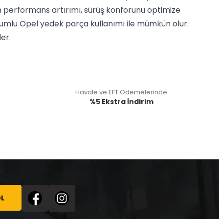
on performans artırımı, sürüş konforunu optimize
yumlu Opel yedek parça kullanımı ile mümkün olur.
er.
Havale ve EFT Ödemelerinde
%5 Ekstra İndirim
L