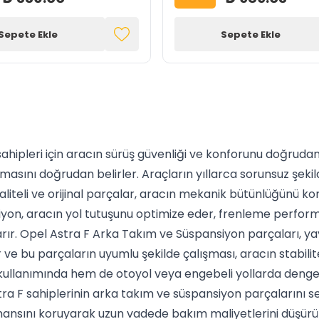
Sepete Ekle
Sepete Ekle
hipleri için aracın sürüş güvenliği ve konforunu doğrudan e
lmasını doğrudan belirler. Araçların yıllarca sorunsuz şekil
liteli ve orijinal parçalar, aracın mekanik bütünlüğünü k
iyon, aracın yol tutuşunu optimize eder, frenleme performa
ır. Opel Astra F Arka Takım ve Süspansiyon parçaları, yayla
r ve bu parçaların uyumlu şekilde çalışması, aracın stabili
 kullanımında hem de otoyol veya engebeli yollarda dengel
a F sahiplerinin arka takım ve süspansiyon parçalarını s
mansını koruyarak uzun vadede bakım maliyetlerini düşürü