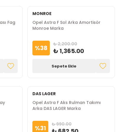
MONROE
yası Fag
Opel Astra F Sol Arka Amortisör
Monroe Marka
₺ 2,200.00
%
38
₺ 1,365.00
Sepete Ekle
DAS LAGER
Yay
Opel Astra F Aks Rulman Takımı
Arka DAS LAGER Marka
₺ 990.00
%
31
₺ 682.50