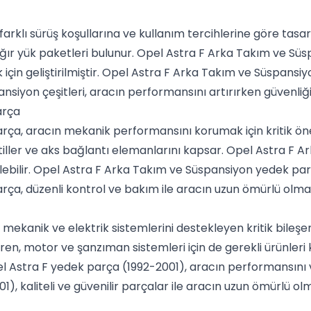
farklı sürüş koşullarına ve kullanım tercihlerine göre tasa
ğır yük paketleri bulunur. Opel Astra F Arka Takım ve Süspa
in geliştirilmiştir. Opel Astra F Arka Takım ve Süspansiyon
ansiyon çeşitleri, aracın performansını artırırken güvenliğ
arça
ça, aracın mekanik performansını korumak için kritik ön
iller ve aks bağlantı elemanlarını kapsar. Opel Astra F A
lebilir. Opel Astra F Arka Takım ve Süspansiyon yedek parça
a, düzenli kontrol ve bakım ile aracın uzun ömürlü olmas
ekanik ve elektrik sistemlerini destekleyen kritik bileşen
ren, motor ve şanzıman sistemleri için de gerekli ürünleri
Opel Astra F yedek parça (1992-2001), aracın performansını
), kaliteli ve güvenilir parçalar ile aracın uzun ömürlü olm