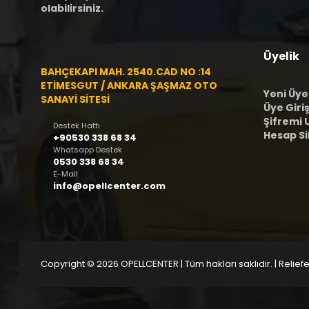
olabilirsiniz.
Üyelik
BAHÇEKAPI MAH. 2540.CAD NO :14
ETİMESGUT / ANKARA ŞAŞMAZ OTO
Yeni Üye
SANAYİ SİTESİ
Üye Giriş
Şifremi
Destek Hattı
Hesap S
+90530 338 68 34
Whatsapp Destek
0530 338 68 34
E-Mail
info@opellcenter.com
Copyright © 2026 OPELLCENTER | Tüm hakları saklıdır.
| Reliefe