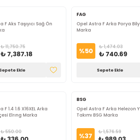
FAG
a F Aks Taşıyıcı Sağ Ön
Opel Astra F Arka Porya Bil
ka
Marka
₺ 11,750.75
₺ 1,474.03
%
50
₺ 7,387.18
₺ 740.69
Sepete Ekle
Sepete Ekle
BSG
a F 1.4 1.6 X16XEL Arka
Opel Astra F Arka Helezon 
esi Elrıng Marka
Takımı BSG Marka
₺ 550.00
₺ 1,576.59
%
37
₺ 336.00
₺ 989.03