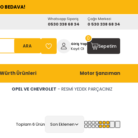
O BEDAVA!
Whatsapp Sipariş
Çağrı Merkezi
0530 338 68 34
0 530 338 68 34
0
Giriş Yap
ARA
Sepetim
Kayıt Ol
Würth Ürünleri
Motor Şanzıman
OPEL VE CHEVROLET
- RESMİ YEDEK PARÇACINIZ
Toplam 6 Ürün
Son Eklenen