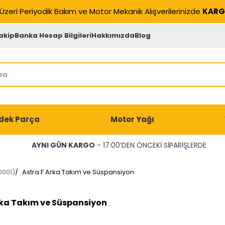
Üzeri Periyodik Bakım ve Motor Mekanik Alışverilerinizde
KARG
akip
Banka Hesap Bilgileri
Hakkımızda
Blog
dek Parça
Motor Yağı
AYNI GÜN KARGO
- 17:00’DEN ÖNCEKİ SİPARİŞLERDE
2001)
/
Astra F Arka Takım ve Süspansiyon
rka Takım ve Süspansiyon