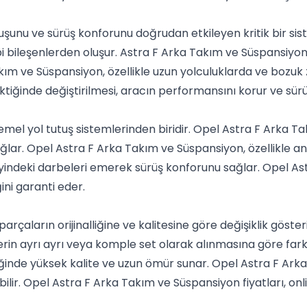
uşunu ve sürüş konforunu doğrudan etkileyen kritik bir si
 gibi bileşenlerden oluşur. Astra F Arka Takım ve Süspansiy
akım ve Süspansiyon, özellikle uzun yolculuklarda ve bozuk 
iğinde değiştirilmesi, aracın performansını korur ve sürü
el yol tutuş sistemlerinden biridir. Opel Astra F Arka Ta
lar. Opel Astra F Arka Takım ve Süspansiyon, özellikle ani 
yindeki darbeleri emerek sürüş konforunu sağlar. Opel A
ini garanti eder.
arçaların orijinalliğine ve kalitesine göre değişiklik göst
nlerin ayrı ayrı veya komple set olarak alınmasına göre fark
ldiğinde yüksek kalite ve uzun ömür sunar. Opel Astra F Ark
lir. Opel Astra F Arka Takım ve Süspansiyon fiyatları, onl