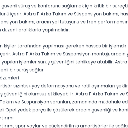
güvenli sürüş ve konforunu sağlamak için kritik bir süreçt
trolünü içerir. Astra F Arka Takım ve Süspansiyon bakımı, 
spansiyon bakımı, aracın yol tutuşunu ve fren performansı
düzenli aralıklarla yapılmalıdır.
kişiler tarafından yapılması gereken hassas bir işlemdir
i içerir. Astra F Arka Takım ve Süspansiyon montajı, aracın
apılan işlemler sürüş güvenliğini tehlikeye atabilir. Astra
nli bir sürüş sağlar.
Çözümleri
isör sızıntısı, yay deformasyonu ve rotil aşınmaları şekli
 güvenliğini olumsuz etkileyebilir. Astra F Arka Takım ve 
ka Takım ve Süspansiyon sorunları, zamanında müdahale edi
eli Opel yedek parça ile çözülerek aracın güvenliği ve kon
tırımı
rımı, spor yaylar ve güçlendirilmiş amortisörler ile sağla