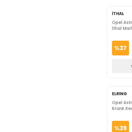
İTHAL
Opel Astr
İthal Mar
%
37
ELRING
Opel Astr
Krank Keç
%
39