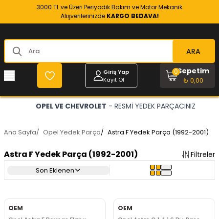
3000 TL ve Üzeri Periyodik Bakım ve Motor Mekanik
Alışverilerinizde
KARGO BEDAVA!
ARA
Sepetim
0
Giriş Yap
Kayıt Ol
₺ 0,00
OPEL VE CHEVROLET
- RESMİ YEDEK PARÇACINIZ
Ana Sayfa
/
Opel Yedek Parça
/
Astra F Yedek Parça (1992-2001)
Astra F Yedek Parça (1992-2001)
Filtreler
Son Eklenen
OEM
OEM