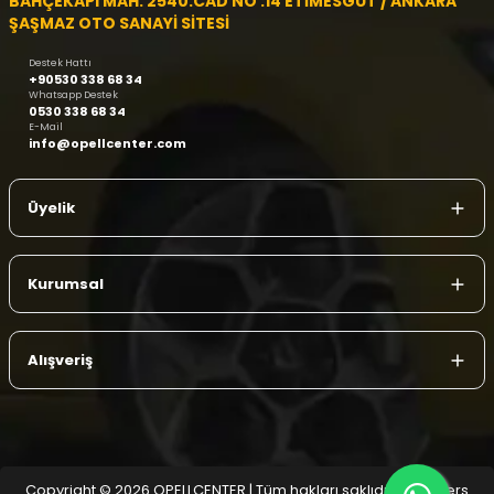
BAHÇEKAPI MAH. 2540.CAD NO :14 ETİMESGUT / ANKARA
ŞAŞMAZ OTO SANAYİ SİTESİ
Destek Hattı
+90530 338 68 34
Whatsapp Destek
0530 338 68 34
E-Mail
info@opellcenter.com
Üyelik
Kurumsal
Alışveriş
Copyright © 2026 OPELLCENTER | Tüm hakları saklıdır.
| Reliefers