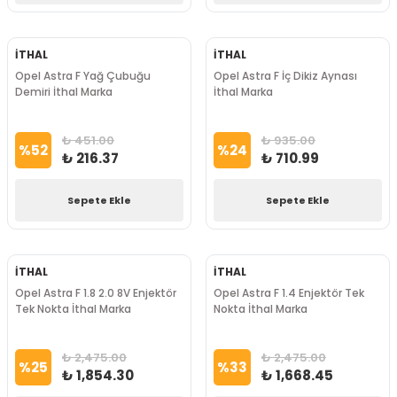
İTHAL
İTHAL
Opel Astra F Yağ Çubuğu
Opel Astra F İç Dikiz Aynası
Demiri İthal Marka
İthal Marka
₺ 451.00
₺ 935.00
%
52
%
24
₺ 216.37
₺ 710.99
Sepete Ekle
Sepete Ekle
İTHAL
İTHAL
Opel Astra F 1.8 2.0 8V Enjektör
Opel Astra F 1.4 Enjektör Tek
Tek Nokta İthal Marka
Nokta İthal Marka
₺ 2,475.00
₺ 2,475.00
%
25
%
33
₺ 1,854.30
₺ 1,668.45