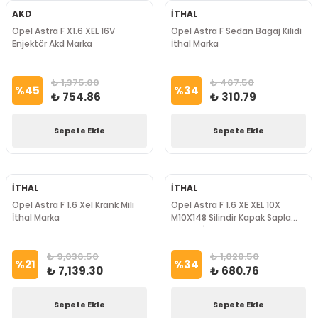
AKD
İTHAL
Opel Astra F X1.6 XEL 16V
Opel Astra F Sedan Bagaj Kilidi
Enjektör Akd Marka
İthal Marka
₺ 1,375.00
₺ 467.50
%
45
%
34
₺ 754.86
₺ 310.79
Sepete Ekle
Sepete Ekle
İTHAL
İTHAL
Opel Astra F 1.6 Xel Krank Mili
Opel Astra F 1.6 XE XEL 10X
İthal Marka
M10X148 Silindir Kapak Saplama
Takımı İthal Marka
₺ 9,036.50
₺ 1,028.50
%
21
%
34
₺ 7,139.30
₺ 680.76
Sepete Ekle
Sepete Ekle