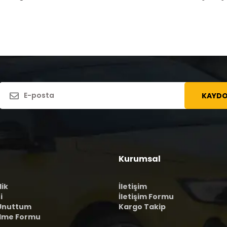
KAYDO
Kurumsal
lik
İletişim
i
İletişim Formu
 Unuttum
Kargo Takip
ilme Formu