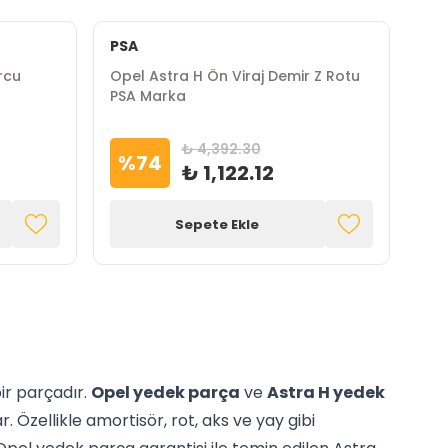
PSA
rcu
Opel Astra H Ön Viraj Demir Z Rotu
PSA Marka
₺ 4,392.30
%
74
₺ 1,122.12
Sepete Ekle
ir parçadır.
Opel yedek parça
ve
Astra H yedek
 Özellikle amortisör, rot, aks ve yay gibi