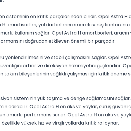
r.
 sisteminin en kritik parçalarından biridir. Opel Astra H 
stra H amortisörleri, yol darbelerini emerek sürüş konforunu 
ömürlü kullanım sağlar. Opel Astra H amortisörleri, aracın 
rformansını doğrudan etkileyen önemli bir parçadır.
u yönlendirilmesini ve stabil çalışmasını sağlar. Opel Astra 
güvenliğini artırır ve direksiyon hakimiyetini güçlendirir. O
n takım bileşenlerinin sağlıklı çalışması için kritik öneme 
siyon sisteminin yük taşıma ve denge sağlamasını sağlar.
n edilebilir. Opel Astra H ön aks ve yaylar, sürüş güvenliğ
zun ömürlü performans sunar. Opel Astra H ön aks ve yayla
zellikle yüksek hız ve virajlı yollarda kritik rol oynar.