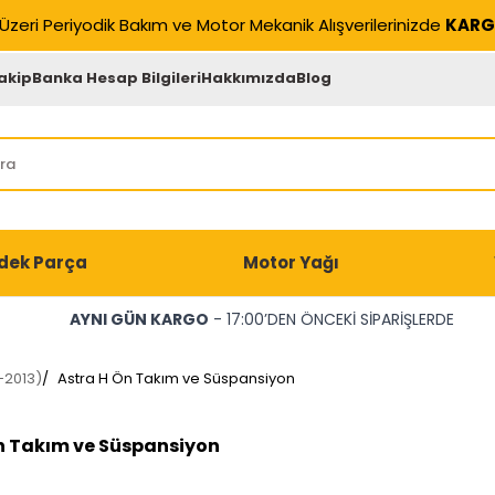
Üzeri Periyodik Bakım ve Motor Mekanik Alışverilerinizde
KARG
akip
Banka Hesap Bilgileri
Hakkımızda
Blog
dek Parça
Motor Yağı
AYNI GÜN KARGO
- 17:00’DEN ÖNCEKİ SİPARİŞLERDE
-2013)
/
Astra H Ön Takım ve Süspansiyon
n Takım ve Süspansiyon