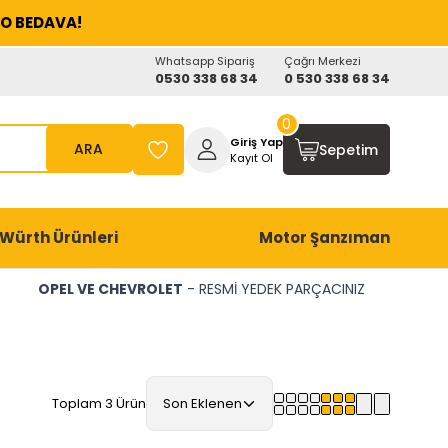
O BEDAVA!
Whatsapp Sipariş
Çağrı Merkezi
0530 338 68 34
0 530 338 68 34
0
Giriş Yap
ARA
Sepetim
Kayıt Ol
Würth Ürünleri
Motor Şanzıman
OPEL VE CHEVROLET
- RESMİ YEDEK PARÇACINIZ
Toplam 3 Ürün
Son Eklenen