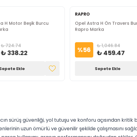
RAPRO
a H Motor Beşik Burcu
Opel Astra H Ön Travers Bu
arka
Rapro Marka
₺ 724.74
₺ 1,046.84
%
56
₺ 338.22
₺ 459.47
Sepete Ekle
Sepete Ekle
n sürüş güvenliği, yol tutuşu ve konforu açısından kritik b
lerinin uzun ömürlü ve güvenilir şekilde çalışmasını sağlar.