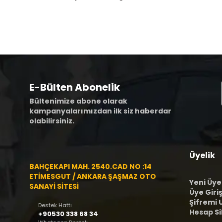
E-Bülten Abonelik
Bültenimize abone olarak
kampanyalarımızdan ilk siz haberdar
olabilirsiniz.
Üyelik
BAHÇEKAPI MAH. 2540.CAD NO :14
ETİMESGUT / ANKARA ŞAŞMAZ OTO
Yeni Üye
SANAYİ SİTESİ
Üye Giriş
Şifremi
Destek Hattı
Hesap S
+90530 338 68 34