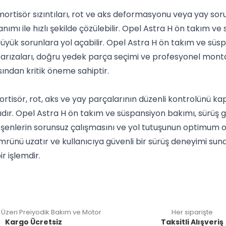
mortisör sızıntıları, rot ve aks deformasyonu veya yay sor
nımı ile hızlı şekilde çözülebilir. Opel Astra H ön takım ve
k sorunlara yol açabilir. Opel Astra H ön takım ve süspan
 arızaları, doğru yedek parça seçimi ve profesyonel montaj
sından kritik öneme sahiptir.
tisör, rot, aks ve yay parçalarının düzenli kontrolünü k
dır. Opel Astra H ön takım ve süspansiyon bakımı, sürüş gü
şenlerin sorunsuz çalışmasını ve yol tutuşunun optimum o
mrünü uzatır ve kullanıcıya güvenli bir sürüş deneyimi sun
r işlemdir.
 Üzeri Preiyodik Bakım ve Motor
Her siparişte
Kargo Ücretsiz
Taksitli Alışveriş