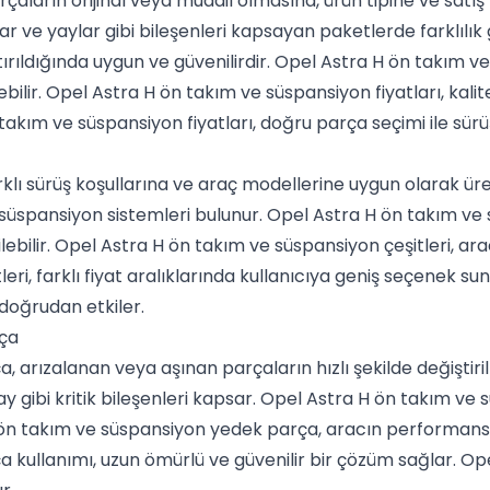
rçaların orijinal veya muadil olmasına, ürün tipine ve satı
kslar ve yaylar gibi bileşenleri kapsayan paketlerde farklıl
ştırıldığında uygun ve güvenilirdir. Opel Astra H ön takım v
ebilir. Opel Astra H ön takım ve süspansiyon fiyatları, ka
 takım ve süspansiyon fiyatları, doğru parça seçimi ile sürü
rklı sürüş koşullarına ve araç modellerine uygun olarak üre
ş süspansiyon sistemleri bulunur. Opel Astra H ön takım ve
lebilir. Opel Astra H ön takım ve süspansiyon çeşitleri, ar
eri, farklı fiyat aralıklarında kullanıcıya geniş seçenek su
doğrudan etkiler.
ça
arızalanan veya aşınan parçaların hızlı şekilde değiştiri
ay gibi kritik bileşenleri kapsar. Opel Astra H ön takım v
H ön takım ve süspansiyon yedek parça, aracın performansın
 kullanımı, uzun ömürlü ve güvenilir bir çözüm sağlar. O