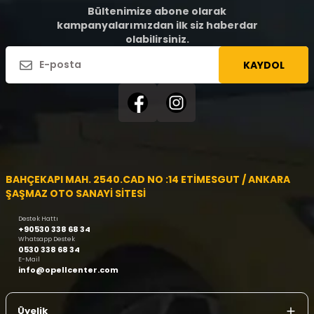
Bültenimize abone olarak
kampanyalarımızdan ilk siz haberdar
olabilirsiniz.
KAYDOL
BAHÇEKAPI MAH. 2540.CAD NO :14 ETİMESGUT / ANKARA
ŞAŞMAZ OTO SANAYİ SİTESİ
Destek Hattı
+90530 338 68 34
Whatsapp Destek
0530 338 68 34
E-Mail
info@opellcenter.com
Üyelik