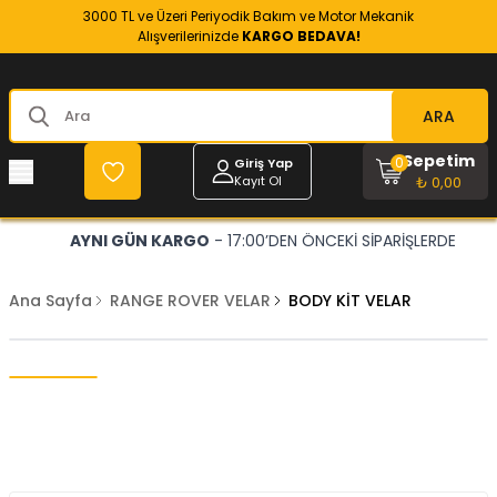
3000 TL ve Üzeri Periyodik Bakım ve Motor Mekanik
Alışverilerinizde
KARGO BEDAVA!
ARA
Sepetim
0
Giriş Yap
Kayıt Ol
₺ 0,00
AYNI GÜN KARGO
- 17:00’DEN ÖNCEKİ SİPARİŞLERDE
Ana Sayfa
RANGE ROVER VELAR
BODY KİT VELAR