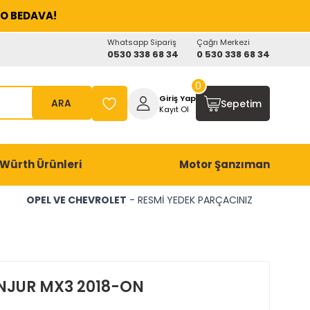
O BEDAVA!
Whatsapp Sipariş
Çağrı Merkezi
0530 338 68 34
0 530 338 68 34
0
Giriş Yap
ARA
Sepetim
Kayıt Ol
Würth Ürünleri
Motor Şanzıman
OPEL VE CHEVROLET
- RESMİ YEDEK PARÇACINIZ
NJUR MX3 2018-ON