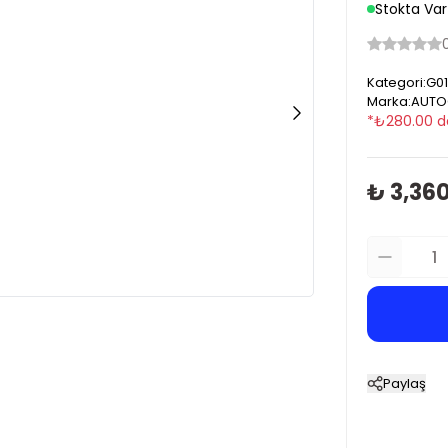
Stokta Var
Kategori
:
G01
Marka
:
AUTO
*
₺
280.00
d
₺ 3,36
Paylaş