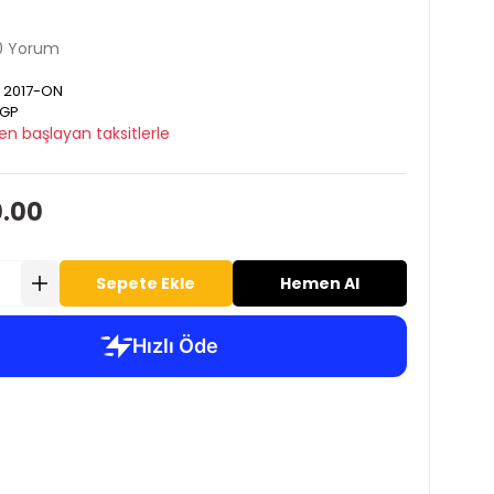
0 Yorum
 2017-ON
GP
en başlayan taksitlerle
0.00
Sepete Ekle
Hemen Al