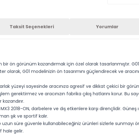
Taksit Seçenekleri
Yorumlar
 bir ön görünüm kazandırmak için özel olarak tasarlanmıştır. G
ter olarak, G01 modelinizin ön tasarımını güçlendirecek ve aracın
rlak yüzeyi sayesinde aracınıza agresif ve dikkat çekici bir gö
şlem gerektirmez ve aracınızın fabrika çıkış hatlarını korur. Bu say
kazandırır.
MX3 2018-ON, darbelere ve dış etkenlere karşı dirençlidir. Güneş ı
n şık ve sportif kalır.
e uzun süre güvenle kullanabileceğiniz ürünleri sizlerle sunmayı ö
hale gelir.