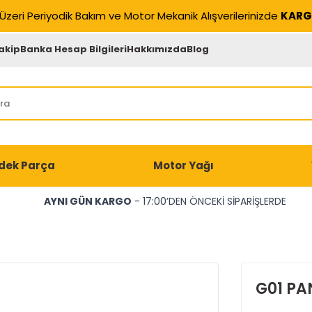
Üzeri Periyodik Bakım ve Motor Mekanik Alışverilerinizde
KARG
akip
Banka Hesap Bilgileri
Hakkımızda
Blog
dek Parça
Motor Yağı
AYNI GÜN KARGO
- 17:00’DEN ÖNCEKİ SİPARİŞLERDE
G01 PA