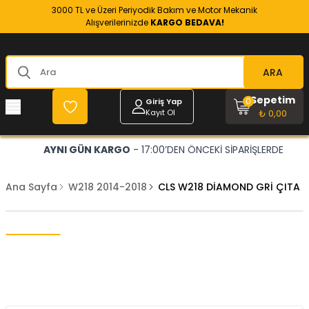
3000 TL ve Üzeri Periyodik Bakım ve Motor Mekanik
Alışverilerinizde
KARGO BEDAVA!
ARA
Sepetim
0
Giriş Yap
Kayıt Ol
₺ 0,00
AYNI GÜN KARGO
- 17:00’DEN ÖNCEKİ SİPARİŞLERDE
Ana Sayfa
W218 2014-2018
CLS W218 DİAMOND GRİ ÇITA 2