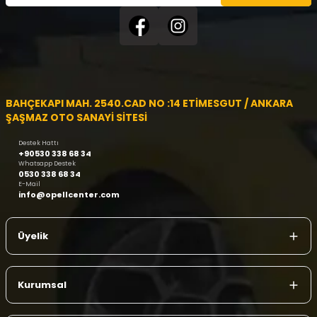
BAHÇEKAPI MAH. 2540.CAD NO :14 ETİMESGUT / ANKARA
ŞAŞMAZ OTO SANAYİ SİTESİ
Destek Hattı
+90530 338 68 34
Whatsapp Destek
0530 338 68 34
E-Mail
info@opellcenter.com
Üyelik
Kurumsal