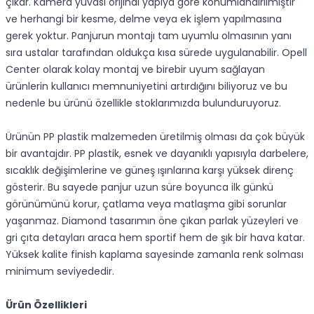
çıkar. Kamera yuvası orijinal yapıya göre konumlandırılmıştır
ve herhangi bir kesme, delme veya ek işlem yapılmasına
gerek yoktur. Panjurun montajı tam uyumlu olmasının yanı
sıra ustalar tarafından oldukça kısa sürede uygulanabilir. Opell
Center olarak kolay montaj ve birebir uyum sağlayan
ürünlerin kullanıcı memnuniyetini artırdığını biliyoruz ve bu
nedenle bu ürünü özellikle stoklarımızda bulunduruyoruz.
Ürünün PP plastik malzemeden üretilmiş olması da çok büyük
bir avantajdır. PP plastik, esnek ve dayanıklı yapısıyla darbelere,
sıcaklık değişimlerine ve güneş ışınlarına karşı yüksek direnç
gösterir. Bu sayede panjur uzun süre boyunca ilk günkü
görünümünü korur, çatlama veya matlaşma gibi sorunlar
yaşanmaz. Diamond tasarımın öne çıkan parlak yüzeyleri ve
gri çıta detayları araca hem sportif hem de şık bir hava katar.
Yüksek kalite finish kaplama sayesinde zamanla renk solması
minimum seviyededir.
Ürün Özellikleri