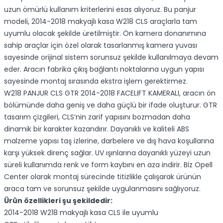
uzun ömürlü kullanım kriterlerini esas alıyoruz. Bu panjur
modeli, 2014-2018 makyajlı kasa W218 CLS araçlarla tam
uyumlu olacak şekilde üretilmiştir. Ön kamera donanımına
sahip araçlar için özel olarak tasarlanmış kamera yuvası
sayesinde orijinal sistem sorunsuz şekilde kullanılmaya devam
eder. Aracın fabrika çıkış bağlantı noktalarına uygun yapısı
sayesinde montaj sırasında ekstra işlem gerektirmez.
W218 PANJUR CLS GTR 2014-2018 FACELIFT KAMERALI, aracın ön
bölümünde daha geniş ve daha güçlü bir ifade oluşturur. GTR
tasarım çizgileri, CLS’nin zarif yapısını bozmadan daha
dinamik bir karakter kazandırır. Dayanıklı ve kaliteli ABS
malzeme yapısı taş izlerine, darbelere ve dış hava koşullarına
karşı yüksek direnç sağlar. UV ışınlarına dayanıklı yüzeyi uzun
süreli kullanımda renk ve form kaybını en aza indirir. Biz Opell
Center olarak montaj sürecinde titizlikle çalışarak ürünün
araca tam ve sorunsuz şekilde uygulanmasını sağlıyoruz.
Ürün özellikleri şu şekildedir:
2014-2018 W218 makyajlı kasa CLS ile uyumlu