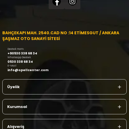
BAHÇEKAPI MAH. 2540.CAD NO :14 ETİMESGUT / ANKARA
ŞAŞMAZ OTO SANAYİ SİTESİ
Destek Hattı
+90530 338 68 34
Whatsapp Destek
0530 338 68 34
E-Mail
info@opellcenter.com
Üyelik
Kurumsal
Alışveriş