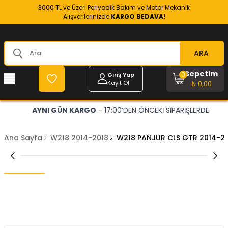
3000 TL ve Üzeri Periyodik Bakım ve Motor Mekanik
Alışverilerinizde
KARGO BEDAVA!
ARA
Sepetim
0
Giriş Yap
Kayıt Ol
₺ 0,00
AYNI GÜN KARGO
- 17:00’DEN ÖNCEKİ SİPARİŞLERDE
Ana Sayfa
W218 2014-2018
W218 PANJUR CLS GTR 2014-20