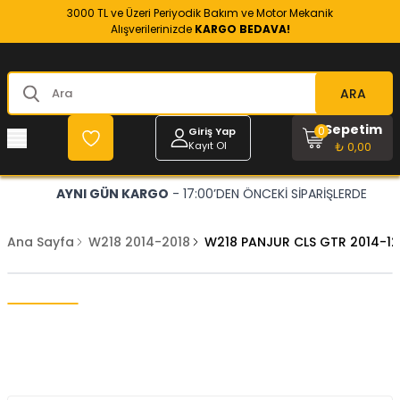
3000 TL ve Üzeri Periyodik Bakım ve Motor Mekanik
Alışverilerinizde
KARGO BEDAVA!
ARA
Sepetim
0
Giriş Yap
Kayıt Ol
₺ 0,00
AYNI GÜN KARGO
- 17:00’DEN ÖNCEKİ SİPARİŞLERDE
Ana Sayfa
W218 2014-2018
W218 PANJUR CLS GTR 2014-12