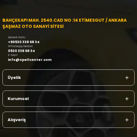
BAHÇEKAPI MAH. 2540.CAD NO :14 ETİMESGUT / ANKARA
ŞAŞMAZ OTO SANAYİ SİTESİ
Destek Hattı
+90530 338 68 34
Whatsapp Destek
0530 338 68 34
E-Mail
info@opellcenter.com
Üyelik
Kurumsal
Alışveriş