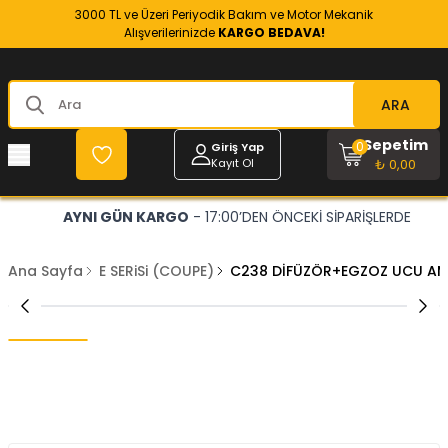
3000 TL ve Üzeri Periyodik Bakım ve Motor Mekanik
Alışverilerinizde
KARGO BEDAVA!
ARA
Sepetim
0
Giriş Yap
Kayıt Ol
₺ 0,00
AYNI GÜN KARGO
- 17:00’DEN ÖNCEKİ SİPARİŞLERDE
Ana Sayfa
E SERiSi (COUPE)
C238 DİFÜZÖR+EGZOZ UCU A