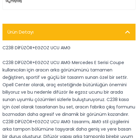
Paylaş
Ürün Detayı
C238 DİFÜZÖR+EGZOZ UCU AMG
C238 DİFÜZÖR+EGZOZ UCU AMG Mercedes E Serisi Coupe
kullanıcıları için aracın arka görünümünü tamamen
değiştiren, sportif ve güçlü bir tasarım sunan özel bir settir.
Opell Center olarak, araç estetiğinde bütünlüğün önemini
biliyoruz ve bu nedenle difüzör ile egzoz ucunu bir arada
sunan uyumlu çözümleri sizlerle buluşturuyoruz. C238 kasa
için özel olarak tasarlanan bu set, aracın fabrika çıkış formunu
bozmadan daha agresif ve dinamik bir görünüm kazandırır.
C238 DİFÜZÖR+EGZOZ UCU AMG tasarımı, AMG stil çizgilerini
arka tampon bölümüne taşıyarak daha geniş ve yere basan
bir duruş oluşturur. Difüzör yapısı arka tamponla birebir uyum