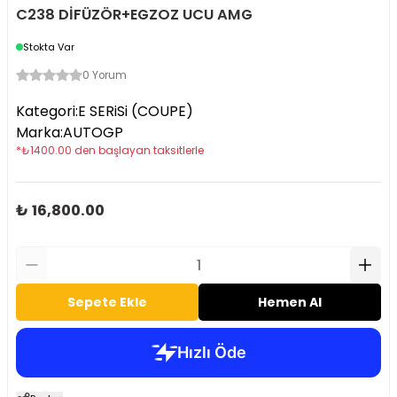
C238 DİFÜZÖR+EGZOZ UCU AMG
Stokta Var
0 Yorum
Kategori
:
E SERiSi (COUPE)
Marka
:
AUTOGP
*
₺
1400.00
den başlayan taksitlerle
₺ 16,800.00
Sepete Ekle
Hemen Al