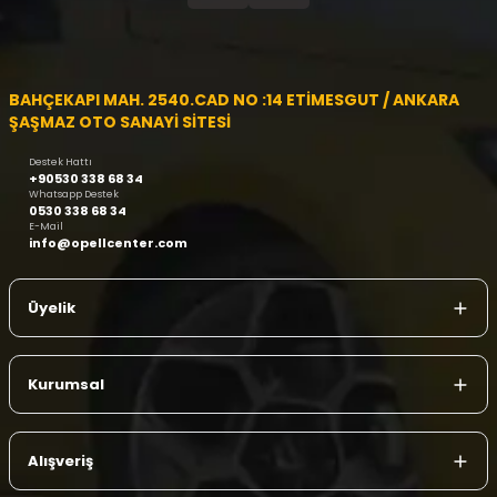
BAHÇEKAPI MAH. 2540.CAD NO :14 ETİMESGUT / ANKARA
ŞAŞMAZ OTO SANAYİ SİTESİ
Destek Hattı
+90530 338 68 34
Whatsapp Destek
0530 338 68 34
E-Mail
info@opellcenter.com
Üyelik
Kurumsal
Alışveriş