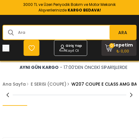
3000 TL ve Üzeri Periyodik Bakım ve Motor Mekanik
Alışverilerinizde
KARGO BEDAVA!
ARA
Sepetim
0
Giriş Yap
Kayıt Ol
₺ 0,00
AYNI GÜN KARGO
- 17:00’DEN ÖNCEKİ SİPARİŞLERDE
Ana Sayfa
E SERiSi (COUPE)
W207 COUPE E CLASS AMG BAG