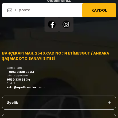
olabilirsiniz.
KAYDOL
BAHÇEKAPI MAH. 2540.CAD NO :14 ETİMESGUT / ANKARA
ŞAŞMAZ OTO SANAYİ SİTESİ
Destek Hattı
+90530 338 68 34
Whatsapp Destek
0530 338 68 34
E-Mail
info@opellcenter.com
Üyelik