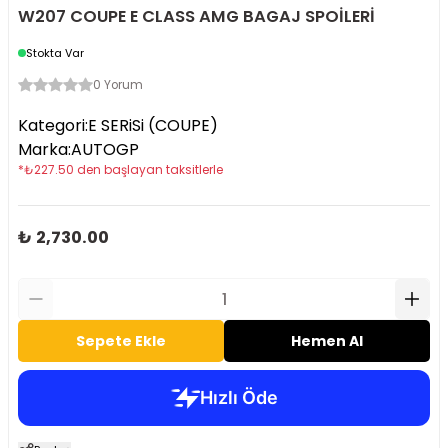
W207 COUPE E CLASS AMG BAGAJ SPOİLERİ
Stokta Var
0 Yorum
Kategori
:
E SERiSi (COUPE)
Marka
:
AUTOGP
*
₺
227.50
den başlayan taksitlerle
₺ 2,730.00
Sepete Ekle
Hemen Al