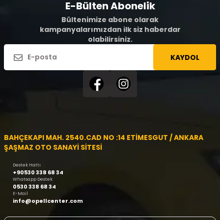
E-Bülten Abonelik
Bültenimize abone olarak
kampanyalarımızdan ilk siz haberdar
olabilirsiniz.
KAYDOL
BAHÇEKAPI MAH. 2540.CAD NO :14 ETİMESGUT / ANKARA
ŞAŞMAZ OTO SANAYİ SİTESİ
Destek Hattı
+90530 338 68 34
Whatsapp Destek
0530 338 68 34
E-Mail
info@opellcenter.com