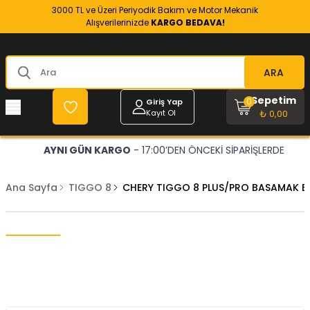
3000 TL ve Üzeri Periyodik Bakım ve Motor Mekanik
Alışverilerinizde
KARGO BEDAVA!
ARA
Sepetim
0
Giriş Yap
Kayıt Ol
₺ 0,00
AYNI GÜN KARGO
- 17:00’DEN ÖNCEKİ SİPARİŞLERDE
Ana Sayfa
TIGGO 8
CHERY TIGGO 8 PLUS/PRO BASAMAK EL