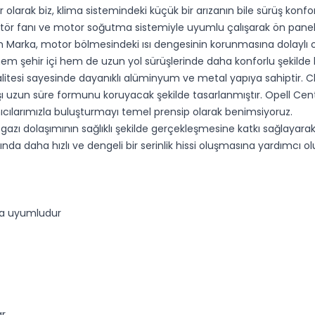
 olarak biz, klima sistemindeki küçük bir arızanın bile sürüş konfo
ör fanı ve motor soğutma sistemiyle uyumlu çalışarak ön panel 
 Marka, motor bölmesindeki ısı dengesinin korunmasına dolaylı ol
ı hem şehir içi hem de uzun yol sürüşlerinde daha konforlu şekilde
itesi sayesinde dayanıklı alüminyum ve metal yapıya sahiptir. C
şı uzun süre formunu koruyacak şekilde tasarlanmıştır. Opell Center
ıcılarımızla buluşturmayı temel prensip olarak benimsiyoruz.
azı dolaşımının sağlıklı şekilde gerçekleşmesine katkı sağlayara
 daha hızlı ve dengeli bir serinlik hissi oluşmasına yardımcı olu
rla uyumludur
ar