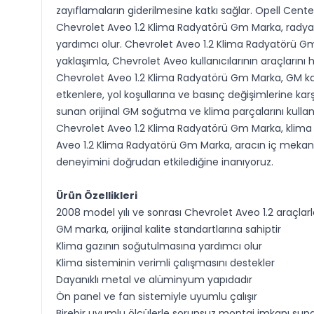
zayıflamaların giderilmesine katkı sağlar. Opell Center
Chevrolet Aveo 1.2 Klima Radyatörü Gm Marka, radyat
yardımcı olur. Chevrolet Aveo 1.2 Klima Radyatörü Gm
yaklaşımla, Chevrolet Aveo kullanıcılarının araçların
Chevrolet Aveo 1.2 Klima Radyatörü Gm Marka, GM kal
etkenlere, yol koşullarına ve basınç değişimlerine kar
sunan orijinal GM soğutma ve klima parçalarını kullan
Chevrolet Aveo 1.2 Klima Radyatörü Gm Marka, klima g
Aveo 1.2 Klima Radyatörü Gm Marka, aracın iç mekanında
deneyimini doğrudan etkilediğine inanıyoruz.
Ürün Özellikleri
2008 model yılı ve sonrası Chevrolet Aveo 1.2 araçla
GM marka, orijinal kalite standartlarına sahiptir
Klima gazının soğutulmasına yardımcı olur
Klima sisteminin verimli çalışmasını destekler
Dayanıklı metal ve alüminyum yapıdadır
Ön panel ve fan sistemiyle uyumlu çalışır
Birebir uyumlu ölçülerle sorunsuz montaj imkanı sun