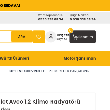
O BEDAVA!
Whatsapp Sipariş
Çağrı Merkezi
0530 338 68 34
0 530 338 68 34
0
Giriş Yap
ARA
Sepetim
Kayıt Ol
Würth Ürünleri
Motor Şanzıman
OPEL VE CHEVROLET
- RESMİ YEDEK PARÇACINIZ
let Aveo 1.2 Klima Radyatörü
rka