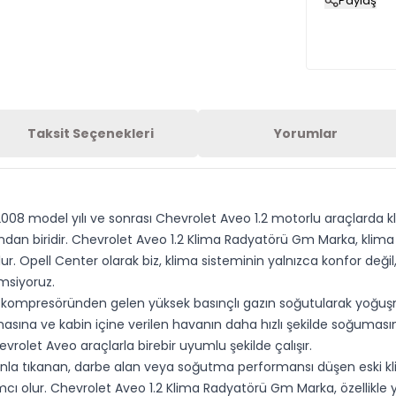
Paylaş
Taksit Seçenekleri
Yorumlar
2008 model yılı ve sonrası Chevrolet Aveo 1.2 motorlu araçlarda k
dan biridir. Chevrolet Aveo 1.2 Klima Radyatörü Gm Marka, klim
olur. Opell Center olarak biz, klima sisteminin yalnızca konfor de
msiyoruz.
kompresöründen gelen yüksek basınçlı gazın soğutularak yoğuşma
asına ve kabin içine verilen havanın daha hızlı şekilde soğumas
rolet Aveo araçlarla birebir uyumlu şekilde çalışır.
la tıkanan, darbe alan veya soğutma performansı düşen eski kl
ımcı olur. Chevrolet Aveo 1.2 Klima Radyatörü Gm Marka, özellikl