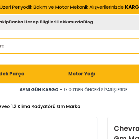
Üzeri Periyodik Bakım ve Motor Mekanik Alışverilerinizde
KARG
akip
Banka Hesap Bilgileri
Hakkımızda
Blog
dek Parça
Motor Yağı
AYNI GÜN KARGO
- 17:00’DEN ÖNCEKİ SİPARİŞLERDE
Aveo 1.2 Klima Radyatörü Gm Marka
Chevro
Gm Ma