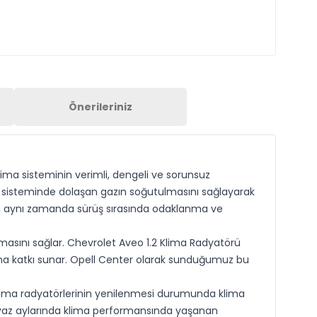
Önerileriniz
lima sisteminin verimli, dengeli ve sorunsuz
a sisteminde dolaşan gazın soğutulmasını sağlayarak
ğil, aynı zamanda sürüş sırasında odaklanma ve
sını sağlar. Chevrolet Aveo 1.2 Klima Radyatörü
ına katkı sunar. Opell Center olarak sunduğumuz bu
ima radyatörlerinin yenilenmesi durumunda klima
e yaz aylarında klima performansında yaşanan