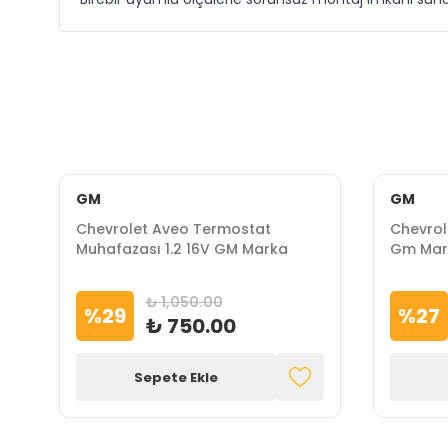
GM
GM
Chevrolet Aveo Termostat
Chevrol
Muhafazası 1.2 16V GM Marka
Gm Mar
₺ 1,050.00
%
29
%
27
₺ 750.00
Sepete Ekle