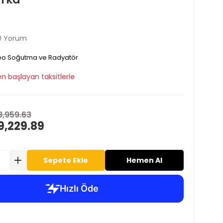
0 Yorum
o Soğutma ve Radyatör
n başlayan taksitlerle
8,959.63
9,229.89
Sepete Ekle
Hemen Al