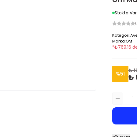
Stokta Var
Kategori
:
Ave
Marka
:
GM
*
₺
769.16
de
₺ 1
%
51
₺ 