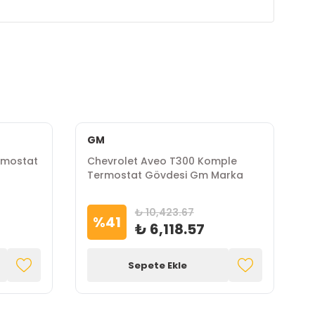
GM
ermostat
Chevrolet Aveo T300 Komple
C
Termostat Gövdesi Gm Marka
D
₺ 10,423.67
%
41
₺ 6,118.57
Sepete Ekle