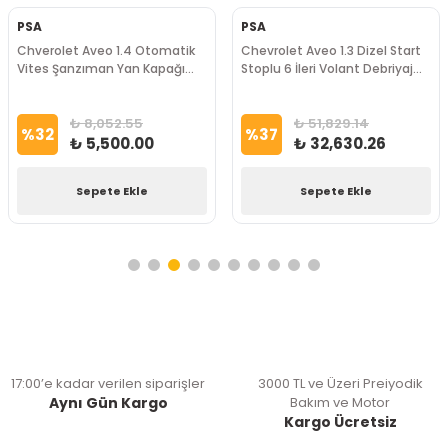
PSA
PSA
Chverolet Aveo 1.4 Otomatik
Chevrolet Aveo 1.3 Dizel Start
Vites Şanzıman Yan Kapağı
Stoplu 6 İleri Volant Debriyaj
Psa Marka
Set Bilya Komple Psa Marka
₺ 8,052.55
₺ 51,829.14
%
32
%
37
₺ 5,500.00
₺ 32,630.26
Sepete Ekle
Sepete Ekle
17:00’e kadar verilen siparişler
3000 TL ve Üzeri Preiyodik
Aynı Gün Kargo
Bakım ve Motor
Kargo Ücretsiz