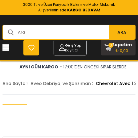
3000 TL ve Üzeri Periyodik Bakım ve Motor Mekanik
Alışverilerinizde
KARGO BEDAVA!
ARA
Sepetim
0
Giriş Yap
Kayıt Ol
₺ 0,00
AYNI GÜN KARGO
- 17:00’DEN ÖNCEKİ SİPARİŞLERDE
Ana Sayfa
Aveo Debriyaj ve Şanzıman
Chevrolet Aveo 1.3 