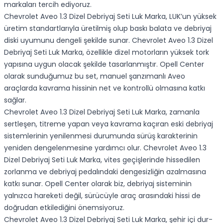
markaları tercih ediyoruz.
Chevrolet Aveo 1.3 Dizel Debriyaj Seti Luk Marka, LUK’un yüksek
üretim standartlarıyla üretilmiş olup baskı balata ve debriyaj
diski uyumunu dengeli şekilde sunar. Chevrolet Aveo 1.3 Dizel
Debriyaj Seti Luk Marka, özellikle dizel motorların yüksek tork
yapısına uygun olacak şekilde tasarlanmıştır. Opell Center
olarak sunduğumuz bu set, manuel şanzımanlı Aveo
araçlarda kavrama hissinin net ve kontrollü olmasına katkı
sağlar.
Chevrolet Aveo 1.3 Dizel Debriyaj Seti Luk Marka, zamanla
sertleşen, titreme yapan veya kavrama kaçıran eski debriyaj
sistemlerinin yenilenmesi durumunda sürüş karakterinin
yeniden dengelenmesine yardımcı olur. Chevrolet Aveo 1.3
Dizel Debriyaj Seti Luk Marka, vites geçişlerinde hissedilen
zorlanma ve debriyaj pedalındaki dengesizliğin azalmasına
katkı sunar. Opell Center olarak biz, debriyaj sisteminin
yalnızca hareketi değil, sürücüyle araç arasındaki hissi de
doğrudan etkilediğini önemsiyoruz.
Chevrolet Aveo 1.3 Dizel Debriyaj Seti Luk Marka, şehir içi dur-