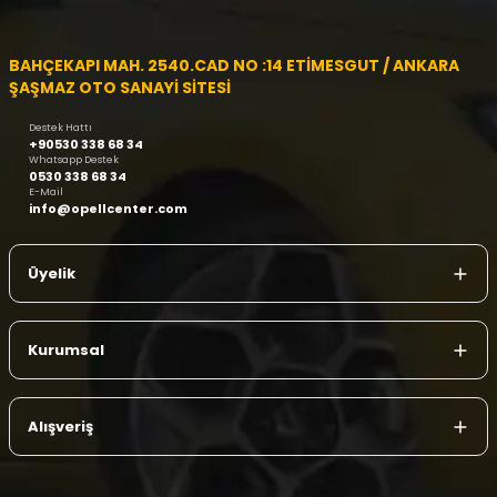
BAHÇEKAPI MAH. 2540.CAD NO :14 ETİMESGUT / ANKARA
ŞAŞMAZ OTO SANAYİ SİTESİ
Destek Hattı
+90530 338 68 34
Whatsapp Destek
0530 338 68 34
E-Mail
info@opellcenter.com
Üyelik
Kurumsal
Alışveriş