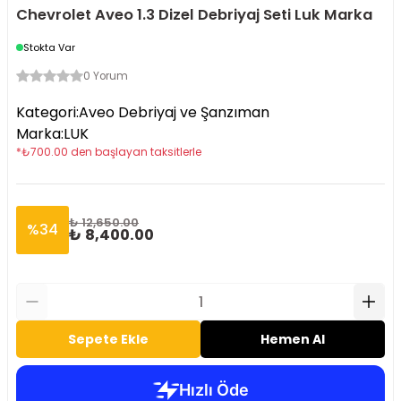
Chevrolet Aveo 1.3 Dizel Debriyaj Seti Luk Marka
Stokta Var
0 Yorum
Kategori
:
Aveo Debriyaj ve Şanzıman
Marka
:
LUK
*
₺
700.00
den başlayan taksitlerle
₺ 12,650.00
%
34
₺ 8,400.00
Sepete Ekle
Hemen Al