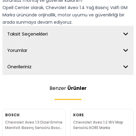
Sorunsuz montaj ve güvenilir kullanım
Opell Center olarak, Chevrolet Aveo 1.4 Yağ Basınç Valfi GM
Marka ürününde orijinallik, motor uyumu ve güvenilirliği bir
arada sunmaya devam ediyoruz.
Taksit Seçenekleri
Yorumlar
Önerileriniz
Benzer
Ürünler
BOSCH
KORE
Chevrolet Aveo 1.3 Dizel Emme
Chevrolet Aveo 1.2 16V Map
Manifolt Basınç Sensörü Bosch
Sensörü KORE Marka
Marka