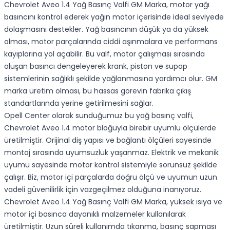
Chevrolet Aveo 1.4 Yağ Basınç Valfi GM Marka, motor yağı
basıncını kontrol ederek yağın motor içerisinde ideal seviyede
dolaşmasını destekler. Yağ basıncının düşük ya da yüksek
olması, motor parçalarında ciddi aşınmalara ve performans
kayıplarına yol açabilir. Bu valf, motor çalışması sırasında
oluşan basıncı dengeleyerek krank, piston ve supap
sistemlerinin sağlıklı şekilde yağlanmasına yardımcı olur. GM
marka üretim olması, bu hassas görevin fabrika çıkış
standartlarında yerine getirilmesini sağlar.
Opell Center olarak sunduğumuz bu yağ basınç valfi,
Chevrolet Aveo 1.4 motor bloğuyla birebir uyumlu ölçülerde
üretilmiştir. Orijinal diş yapısı ve bağlantı ölçüleri sayesinde
montaj sırasında uyumsuzluk yaşanmaz. Elektrik ve mekanik
uyumu sayesinde motor kontrol sistemiyle sorunsuz şekilde
çalışır. Biz, motor içi parçalarda doğru ölçü ve uyumun uzun
vadeli güvenilirlik için vazgeçilmez olduğuna inanıyoruz.
Chevrolet Aveo 1.4 Yağ Basınç Valfi GM Marka, yüksek ısıya ve
motor içi basınca dayanıklı malzemeler kullanılarak
üretilmiştir. Uzun süreli kullanımda tıkanma, basınç sapması