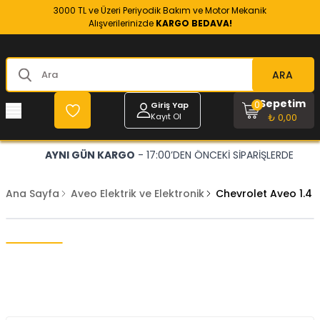
3000 TL ve Üzeri Periyodik Bakım ve Motor Mekanik
Alışverilerinizde
KARGO BEDAVA!
ARA
Sepetim
0
Giriş Yap
Kayıt Ol
₺ 0,00
AYNI GÜN KARGO
- 17:00’DEN ÖNCEKİ SİPARİŞLERDE
Ana Sayfa
Aveo Elektrik ve Elektronik
Chevrolet Aveo 1.4 