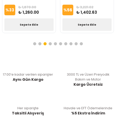
₺ 1,870.00
₺ 3,221.02
%
33
%
56
₺ 1,260.00
₺ 1,402.63
Sepete Ekle
Sepete Ekle
17:00’e kadar verilen siparişler
3000 TL ve Üzeri Preiyodik
Aynı Gün Kargo
Bakım ve Motor
Kargo Ücretsiz
Her siparişte
Havale ve EFT Ödemelerinde
Taksitli Alışveriş
%5 Ekstra İndirim