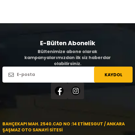
E-Bülten Abonelik
Bültenimize abone olarak
kampanyalarımızdan ilk siz haberdar
olabilirsiniz.
KAYDOL
BAHÇEKAPI MAH. 2540.CAD NO :14 ETİMESGUT / ANKARA
ŞAŞMAZ OTO SANAYİ SİTESİ